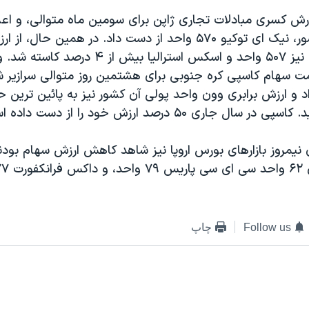
ارش کسری مبادلات تجاری ژاپن برای سومين ماه متوالی، و اعل
اقتصادی آن کشور، نيک ای توکيو ۵۷۰ واحد از دست داد. در همين 
سنگ هنگ کنگ نيز ۵۰۷ واحد و اسکس استراليا بيش از ۴ در
 و ارزش برابری وون واحد پولی آن کشور نيز به پائين ترين ح
 جاری ۵۰ درصد ارزش خود را از دست داده است.
 نيمروز بازارهای بورس اروپا نيز شاهد کاهش ارزش سهام بو
Follow us
چاپ