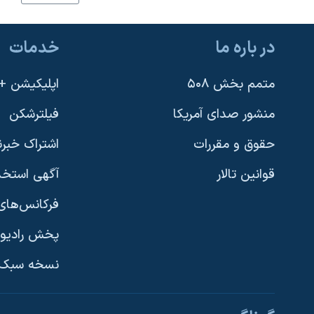
در باره ما
خدمات
متمم بخش ۵۰۸
اپلیکیشن +VOA
منشور صدای آمریکا
فیلترشکن
حقوق و مقررات
اشتراک خبرن
قوانین تالار
آگهی استخد
فرکانس‌های 
پخش رادیو
یادگیری زبان انگلیسی
نسخه سبک 
دنبال کنید