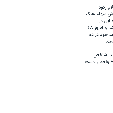
ام رکود
حال، از ارزش سهام هنگ
صد کاسته شد. و اين در
حاليست که قيمت سهام کاسپی کره جنوبی برای هشتمين روز متوالی سرازير شد و امروز ۶۸
د خود در ده
دند. شاخص
مالی تايمز لندن ۶۲ واحد سی ای سی پاريس ۷۹ واحد، و داکس فرانکفورت ۷۷ واحد از دست