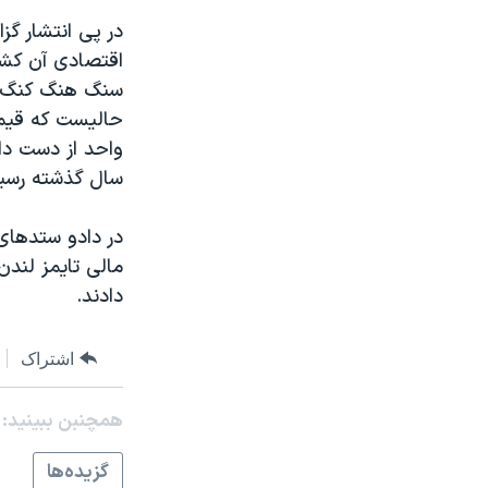
نرگس محمدی برنده جایزه نوبل صلح
در پی انتشار گز
همایش محافظه‌کاران آمریکا «سی‌پک»
صفحه‌های ویژه
سفر پرزیدنت ترامپ به چین
واحد از دست داد
سال گذشته رسيد. کاسپی در سال
در دادو ستدهای
دادند.
اشتراک
همچنبن ببینید:
گزيده‌ها