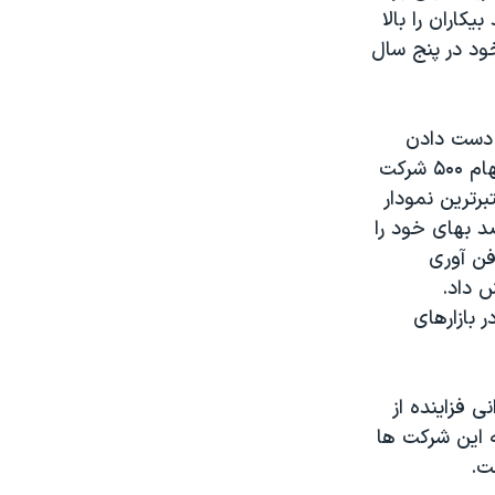
کاران را بالا
ود در پنج سال
 دست دادن
۴۲۷ واحد، پنج در صد از قيمت خود را از دست داد. اس اند پی S&P که از سهام ۵۰۰ شرکت
رترين نمودار
شناخته شده است، ۵۳ واحد به زير رفت و بيش از ۶ درصد بهای خود را
فن آوری
 بازارهای
ی فزاينده از
 اين شرکت ها
ت.