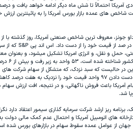
دی آمريکا احتمالاً تا شش ماه ديگر ادامه خواهد يافت و درصد بي
ت شاخص های عمده بازار بورس آمريکا را به پائينترين ارزش خ
او جونز، معروف ترين شاخص صنعتی آمريکا، روز گذشته با از
تی، حمل و نقل، و انرژی امريکا تشکيل ميشود، و بعنوان معتب
وضع اقتصادی کشور 
اين در حاليست که سبد نزدک، که متشکل از سهام شرکت های 
 را نزديک به هفت درصد کاهش داد.
 آمريکا باعث فروش ناگهانی، و در نتيجه، افت ارزش سهام در
پا شد.
 برنامه ريز ارشد شرکت سرمايه گذاری سيمور اعتقاد دارد نگران
رخانه های اتومبيل آمريکا و احتمال عدم کمک مالی دولت به
 جهان از عوامل عمده سقوط سهام در بازارهای بورس شده اس