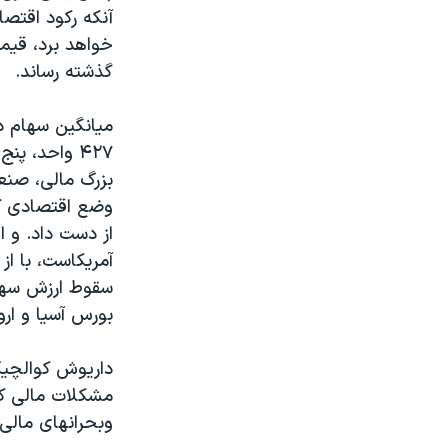
مستندها
فرهنگ و زندگی
آنکه رکود اقتصا
حقوق شهروندی
انتخابات ریاست جمهوری آمریکا ۲۰۲۴
خواهد برد، قيم
گذشته رساند.
اقتصادی
حمله جمهوری اسلامی به اسرائیل
رمز مهسا
علم و فناوری
ميانگين سهام د
اسرائیل در جنگ
ورزش زنان در ایران
بزرگ مالی، صنع
گالری عکس
اعتراضات زن، زندگی، آزادی
آرشیو پخش زنده
مجموعه مستندهای دادخواهی
از دست داد. و 
تریبونال مردمی آبان ۹۸
آمريکاست، با از دست دادن ۹۷ واحد قيمت خود
سقوط ارزش سهام
دادگاه حمید نوری
بورس آسيا و ارو
چهل سال گروگان‌گیری
قانون شفافیت دارائی کادر رهبری ایران
داريوش کوالچيک،
مشکلات مالی کا
اعتراضات مردمی آبان ۹۸
وبحرانهای مالی
اسرائیل در جنگ