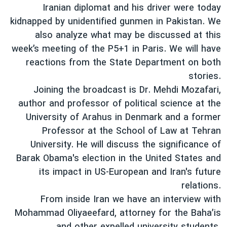
Iranian diplomat and his driver were today
دنبال کنید
مستندها
فرهنگ و زندگی
kidnapped by unidentified gunmen in Pakistan. We
حقوق شهروندی
انتخابات ریاست جمهوری آمریکا ۲۰۲۴
also analyze what may be discussed at this
اقتصادی
حمله جمهوری اسلامی به اسرائیل
week’s meeting of the P5+1 in Paris. We will have
reactions from the State Department on both
رمز مهسا
علم و فناوری
stories.
زبانهای مختلف
اسرائیل در جنگ
ورزش زنان در ایران
Joining the broadcast is Dr. Mehdi Mozafari,
گالری عکس
اعتراضات زن، زندگی، آزادی
author and professor of political science at the
University of Arahus in Denmark and a former
آرشیو پخش زنده
مجموعه مستندهای دادخواهی
Professor at the School of Law at Tehran
تریبونال مردمی آبان ۹۸
University. He will discuss the significance of
دادگاه حمید نوری
Barak Obama's election in the United States and
its impact in US-European and Iran's future
چهل سال گروگان‌گیری
relations.
قانون شفافیت دارائی کادر رهبری ایران
From inside Iran we have an interview with
اعتراضات مردمی آبان ۹۸
Mohammad Oliyaeefard, attorney for the Baha’is