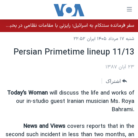
ینکهای
ابل
سترسی
سفر فرمانده سنتکام به اسرائیل؛ رایزنی با مقامات نظامی در بحبوحه تلاش‌ها برای توافق با جمهوری اسلامی
خانه
هش
شنبه ۱۷ مرداد ۱۴۰۵ ایران ۲۲:۵۲
نسخه سبک وب‌سایت
ه
Persian Primetime lineup 11/13
حتوای
موضوع ها
صلی
برنامه های تلویزیونی
۲۳ آبان ۱۳۸۷
ایران
هش
جدول برنامه ها
ه
آمریکا
اشتراک
فحه
صفحه‌های ویژه
جهان
Today’s Woman
will discuss the life and works of
صلی
فرکانس‌های صدای آمریکا
ورزشی
جام جهانی ۲۰۲۶
our in-studio guest Iranian musician Ms. Roya
هش
Bahrami.
پخش رادیویی
ه
گزیده‌ها
عملیات خشم حماسی
ستجو
۲۵۰سالگی آمریکا
ویژه برنامه‌ها
News and Views
covers reports that in the
یادگیری زبان انگلیسی
ویدیوها
بایگانی برنامه‌های تلویزیونی
second such incident in less than two months, an