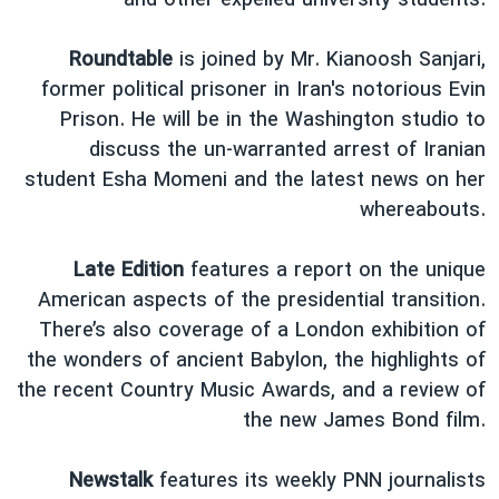
and other expelled university students.
اسرائیل در جنگ
نرگس محمدی برنده جایزه نوبل صلح
Roundtable
is joined by Mr. Kianoosh Sanjari,
همایش محافظه‌کاران آمریکا «سی‌پک»
former political prisoner in Iran's notorious Evin
Prison. He will be in the Washington studio to
صفحه‌های ویژه
discuss the un-warranted arrest of Iranian
سفر پرزیدنت ترامپ به چین
student Esha Momeni and the latest news on her
whereabouts.
Late Edition
features a report on the unique
American aspects of the presidential transition.
There’s also coverage of a London exhibition of
the wonders of ancient Babylon, the highlights of
the recent Country Music Awards, and a review of
the new James Bond film.
Newstalk
features its weekly PNN journalists