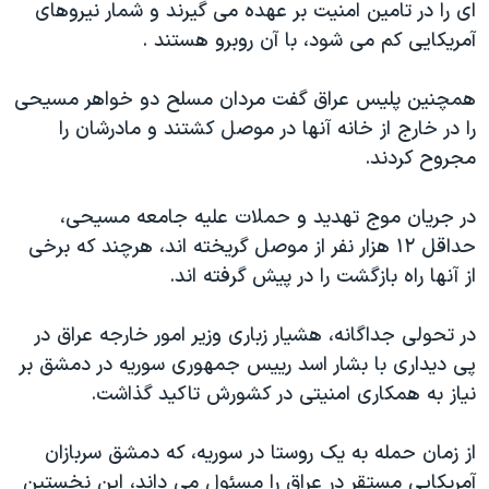
اسرائیل در جنگ
ای را در تامین امنیت بر عهده می گیرند و شمار نیروهای
آمریکايی کم می شود، با آن روبرو هستند .
نرگس محمدی برنده جایزه نوبل صلح
همایش محافظه‌کاران آمریکا «سی‌پک»
همچنین پلیس عراق گفت مردان مسلح دو خواهر مسیحی
صفحه‌های ویژه
را در خارج از خانه آنها در موصل کشتند و مادرشان را
مجروح کردند.
سفر پرزیدنت ترامپ به چین
در جریان موج تهدید و حملات علیه جامعه مسیحی،
حداقل ۱۲ هزار نفر از موصل گریخته اند، هرچند که برخی
از آنها راه بازگشت را در پیش گرفته اند.
در تحولی جداگانه، هشیار زباری وزیر امور خارجه عراق در
پی دیداری با بشار اسد رییس جمهوری سوریه در دمشق بر
نیاز به همکاری امنیتی در کشورش تاکید گذاشت.
از زمان حمله به یک روستا در سوریه، که دمشق سربازان
آمریکايی مستقر در عراق را مسئول می داند، این نخستین