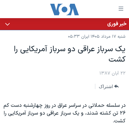
ینکهای
ابل
سترسی
خبر فوری
خانه
هش
شنبه ۱۷ مرداد ۱۴۰۵ ایران ۰۵:۳۳
نسخه سبک وب‌سایت
ه
یک سرباز عراقی دو سرباز آمریکايی را
حتوای
موضوع ها
کشت
صلی
برنامه های تلویزیونی
ایران
هش
جدول برنامه ها
ه
۲۲ آبان ۱۳۸۷
آمریکا
فحه
صفحه‌های ویژه
جهان
اشتراک
صلی
فرکانس‌های صدای آمریکا
ورزشی
جام جهانی ۲۰۲۶
هش
پخش رادیویی
ه
گزیده‌ها
عملیات خشم حماسی
در سلسله حملاتی در سراسر عراق در روز چهارشنبه دست کم
ستجو
۲۶ تن کشته شدند، و یک سرباز عراقی دو سرباز آمریکايی را
۲۵۰سالگی آمریکا
ویژه برنامه‌ها
یادگیری زبان انگلیسی
کشت.
ویدیوها
بایگانی برنامه‌های تلویزیونی