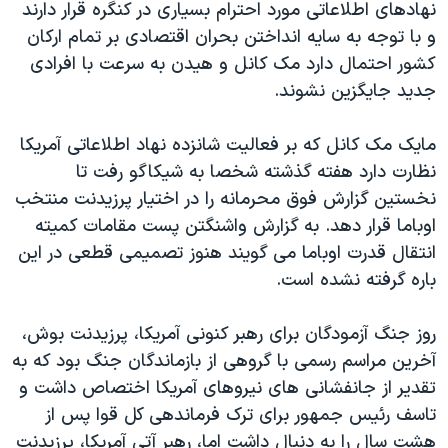
اسرائیل در جنگ
نهادهای اطلاعاتی مورد احترام بسیاری در کنگره قرار دارند
و با توجه به سایه انداختن بحران اقتصادی بر تمام ارکان
نرگس محمدی برنده جایزه نوبل صلح
کشور احتمال دارد مک کانل و هیدن به سرعت با افرادی
همایش محافظه‌کاران آمریکا «سی‌پک»
جدید جایگزین نشوند.
صفحه‌های ویژه
مایک مک کانل که بر فعالیت شانزده نهاد اطلاعاتی آمریکا
سفر پرزیدنت ترامپ به چین
نظارت دارد هفته گذشته شخصا به شیکاگو رفت تا
نخستین گزارش فوق محرمانه را در اختیار پرزیدنت منتخب
اوباما قرار دهد. به گزارش واشنگتن پست مقامات کمیته
انتقال قدرت اوباما می گویند هنوز تصمیمی قطعی در این
باره گرفته نشده است.
روز جنگ آزمودگان برای رهبر کنونی آمریکا، پرزیدنت بوش،
آخرین مراسم رسمی با گروهی از بازماندگان جنگ بود که به
تقدیر از جانفشانی های نیروهای آمریکا اختصاص داشت و
تاسف رئیس جمهور برای ترک فرماندهی کل قوا پس از
هشت سال را به دنبال داشت اما، رهبر آتی آمریکا، پرزیدنت