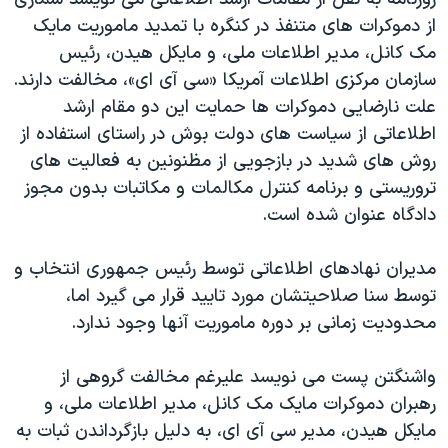
دنبال کنید
مستندها
فرهنگ و زندگی
از دموکرات های متنفذ در کنگره با تمدید ماموریت مایک
مک کانل، مدیر اطلاعات ملی، و مایکل هیدن، رئیس
حقوق شهروندی
انتخابات ریاست جمهوری آمریکا ۲۰۲۴
سازمان مرکزی اطلاعات آمریکا «سی آی ای»، مخالفت دارند.
اقتصادی
حمله جمهوری اسلامی به اسرائیل
علت نارضایی دموکرات ها حمایت این دو مقام ارشد
رمز مهسا
علم و فناوری
اطلاعاتی از سیاست های دولت بوش در راستای استفاده از
زبانهای مختلف
روش های شدید در بازجویی از مظنونین به فعالیت های
اسرائیل در جنگ
ورزش زنان در ایران
تروریستی و برنامه کنترل مکالمات و مکاتبات بدون مجوز
گالری عکس
اعتراضات زن، زندگی، آزادی
دادگاه عنوان شده است.
آرشیو پخش زنده
مجموعه مستندهای دادخواهی
مدیران نهادهای اطلاعاتی توسط رئیس جمهوری انتخاب و
تریبونال مردمی آبان ۹۸
توسط سنا صلاحیتشان مورد تايید قرار می گیرد اما،
دادگاه حمید نوری
محدودیت زمانی بر دوره ماموریت آنها وجود ندارد.
چهل سال گروگان‌گیری
واشنگتن پست می نویسد علیرغم مخالفت گروهی از
قانون شفافیت دارائی کادر رهبری ایران
رهبران دموکرات مایک مک کانل، مدیر اطلاعات ملی، و
اعتراضات مردمی آبان ۹۸
مایکل هیدن، مدیر سی آی ای، به دلیل بازگرداندن ثبات به