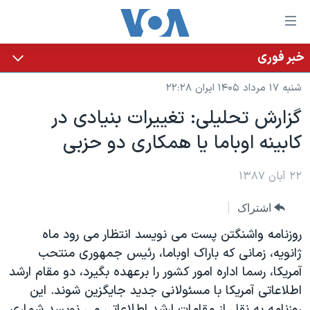
ینکهای
ابل
سترسی
خبر فوری
خانه
هش
شنبه ۱۷ مرداد ۱۴۰۵ ایران ۲۲:۲۸
نسخه سبک وب‌سایت
ه
گزارش تحليلی: تغییرات بنیادی در
حتوای
موضوع ها
کابینه اوباما یا همکاری دو حزبی
صلی
برنامه های تلویزیونی
ایران
هش
جدول برنامه ها
ه
۲۲ آبان ۱۳۸۷
آمریکا
فحه
صفحه‌های ویژه
جهان
اشتراک
صلی
فرکانس‌های صدای آمریکا
ورزشی
جام جهانی ۲۰۲۶
هش
روزنامه واشنگتن پست می نویسد انتظار می رود ماه
پخش رادیویی
ه
گزیده‌ها
عملیات خشم حماسی
ژانویه، زمانی که باراک اوباما، رئیس جمهوری منتحب
ستجو
آمریکا، رسما اداره امور کشور را برعهده بگیرد، دو مقام ارشد
۲۵۰سالگی آمریکا
ویژه برنامه‌ها
یادگیری زبان انگلیسی
اطلاعاتی آمریکا با مسئولانی جدید جایگزین شوند. این
ویدیوها
بایگانی برنامه‌های تلویزیونی
روزنامه به نقل از مقامات ارشد اطلاعاتی می نویسد شماری