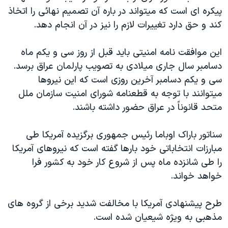
اسرائیل در جنگ
پيکره ای است که ميتواند در باره آن تصميم نهائی را اتخاذ
نرگس محمدی برنده جایزه نوبل صلح
کند و حق دارد تغييرات لازم را نيز در آن انجام دهد.
همایش محافظه‌کاران آمریکا «سی‌پک»
اين موافقت نامه امنيتی بايد قبل از روز سی و يکم ماه
صفحه‌های ویژه
دسامبر سال جاری ميلادی به تصويب پارلمان عراق برسد.
سفر پرزیدنت ترامپ به چین
سی و يکم دسامبر آخرين روزی است که اين نيروها
ميتوانند با توجه به قطعنامه شورای امنيت سازمان ملل
متحد قانوناً در عراق حضور داشته باشند.
سناتور باراک اوباما رئيس جمهوری برگزيده آمريکا طی
مبارزات انتخاباتی خود بارها گفته است که نيروهای آمريکا
را طی شانزده ماه پس از شروع کار خود به کشور فرا
خواهد خواند.
طرح پيشنهادی آمريکا با مخالفت شديد برخی از گروه های
مذهبی به ويژه شيعيان شده است.