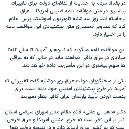
در بغداد مردم به حمايت از تقاضای دولت برای تغييرات
دنبال کنید
مستندها
فرهنگ و زندگی
بيشتری در متن موافقت نامه امنيتی آمريکا – عراق
حقوق شهروندی
انتخابات ریاست جمهوری آمریکا ۲۰۲۴
برخاسته اند. روز سه شنبه تلويزيون آسوشيتد پرس اعلام
کرد که تصاوير انحصاری متن پيشنهادی اين موافقت نامه
اقتصادی
حمله جمهوری اسلامی به اسرائیل
را در اختيار دارد.
رمز مهسا
علم و فناوری
زبانهای مختلف
اسرائیل در جنگ
ورزش زنان در ایران
اين موافقت نامه ميگويد که نيروهای آمريکا تا سال ۲۰۱۲
ميلادی در عراق باقی خواهند ماند در حالی که به عراقی
گالری عکس
اعتراضات زن، زندگی، آزادی
ها سهم بيشتری در اين ماًموريت داده خواهد شد.
آرشیو پخش زنده
مجموعه مستندهای دادخواهی
تریبونال مردمی آبان ۹۸
يکی از سخنگويان دولت عراق روز دوشنبه گفت تغييراتی که
آمريکا در طرح پيشنهادی امنيتی خود داده است، برای
دادگاه حمید نوری
بدست آوردن تاًييد پارلمان عراق کافی بنظر نميرسد.
چهل سال گروگان‌گیری
قانون شفافیت دارائی کادر رهبری ایران
دکتر «دهيا ال عانی» قائم مقام مدير شورای سياسی استان
انبار بر اين نظر است که طرح امنيتی آمريکا و عراق طرحی
اعتراضات مردمی آبان ۹۸
است که به کشور عراق ارتباط دارد و در نتيجه دولت تنها