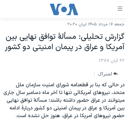
ینکهای
ابل
سترسی
جمعه ۱۶ مرداد ۱۴۰۵ ایران ۲۰:۲۰
خانه
هش
گزارش تحليلی: مسألۀ توافق نهايی بين
نسخه سبک وب‌سایت
ه
آمريکا و عراق در پيمان امنيتی دو کشور
حتوای
موضوع ها
صلی
۲۲ آبان ۱۳۸۷
برنامه های تلویزیونی
ایران
هش
جدول برنامه ها
ه
آمریکا
اشتراک
فحه
صفحه‌های ویژه
جهان
در حالی که بنا بر قطعنامه شورای امنيت سازمان ملل
صلی
فرکانس‌های صدای آمریکا
متحد، نيروهای آمريکائی تنها تا آخر ماه دسامبر سال جاری
ورزشی
جام جهانی ۲۰۲۶
هش
ميتوانند در عراق حضور داشته باشند؛ مسألۀ توافق نهايی
پخش رادیویی
ه
گزیده‌ها
عملیات خشم حماسی
بين آمريکا و عراق در پيمان امنيتی دو کشور دربارۀ ادامه
ستجو
۲۵۰سالگی آمریکا
ویژه برنامه‌ها
حضور نيروهای آمريکا در عراق، هنوز حل نشده است.
یادگیری زبان انگلیسی
ویدیوها
بایگانی برنامه‌های تلویزیونی