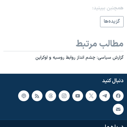
اسرائیل در جنگ
همچنبن ببینید:
نرگس محمدی برنده جایزه نوبل صلح
گزيده‌ها
همایش محافظه‌کاران آمریکا «سی‌پک»
صفحه‌های ویژه
مطالب مرتبط
سفر پرزیدنت ترامپ به چین
گزارش سیاسی: چشم انداز روابط روسیه و اوکراین
دنبال کنید