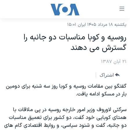
ینکهای
ابل
سترسی
یکشنبه ۱۸ مرداد ۱۴۰۵ ایران ۱۵:۰۱
خانه
هش
روسیه و کوبا مناسبات دو جانبه را
نسخه سبک وب‌سایت
ه
گسترش می دهند
حتوای
موضوع ها
صلی
۲۱ آبان ۱۳۸۷
برنامه های تلویزیونی
ایران
هش
جدول برنامه ها
ه
آمریکا
اشتراک
فحه
صفحه‌های ویژه
جهان
گفتگو بین مقامات روسیه و کوبا روز سه شنبه برای دومین
صلی
فرکانس‌های صدای آمریکا
بار در مسکو ادامه یافت.
ورزشی
جام جهانی ۲۰۲۶
هش
پخش رادیویی
ه
گزیده‌ها
عملیات خشم حماسی
سرگئی لاوروف وزیر امور خارجه روسیه در پی ملاقات با
ستجو
۲۵۰سالگی آمریکا
ویژه برنامه‌ها
همتای کوبايی خود گفت، دو کشور برای تعمیق مناسبات
یادگیری زبان انگلیسی
دو جانبه، گفت و شنود سیاسی، و روابط اقتصادی گام های
ویدیوها
بایگانی برنامه‌های تلویزیونی