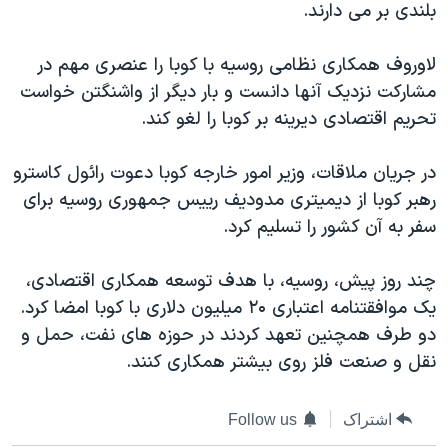
بلندی بر می دارند.
دنبال کنید
مستندها
فرهنگ و زندگی
حقوق شهروندی
انتخابات ریاست جمهوری آمریکا ۲۰۲۴
لاوروف همکاری نظامی روسیه با کوبا را عنصری مهم در
مشارکت نزدیک آنها دانست و بار دیگر از واشنگتن خواست
اقتصادی
حمله جمهوری اسلامی به اسرائیل
تحریم اقتصادی دیرینه بر کوبا را لغو کند.
رمز مهسا
علم و فناوری
زبانهای مختلف
اسرائیل در جنگ
ورزش زنان در ایران
در جریان ملاقات، وزیر امور خارجه کوبا دعوت رائول کاسترو
رهبر کوبا از دیمیتری مدودیف رییس جمهوری روسیه برای
گالری عکس
اعتراضات زن، زندگی، آزادی
سفر به آن کشور را تسلیم کرد.
آرشیو پخش زنده
مجموعه مستندهای دادخواهی
تریبونال مردمی آبان ۹۸
چند روز پیش، روسیه، با هدف توسعه همکاری اقتصادی،
یک موافقتنامه اعتباری ۲۰ میلیون دلاری با کوبا امضا کرد.
دادگاه حمید نوری
دو طرف همچنین تعهد کردند در حوزه های نفت، حمل و
چهل سال گروگان‌گیری
نقل و صنعت فلز روی بیشتر همکاری کنند.
قانون شفافیت دارائی کادر رهبری ایران
اعتراضات مردمی آبان ۹۸
اشتراک
Follow us