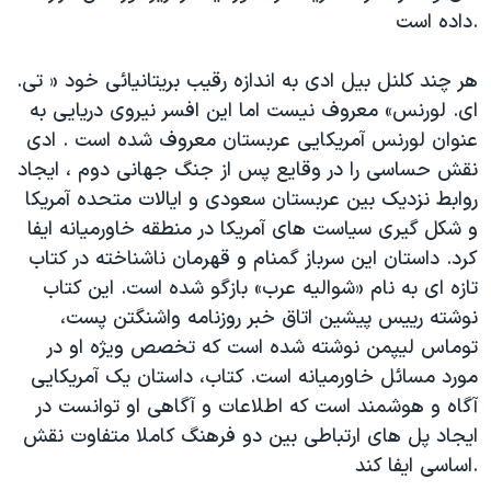
داده است.
دنبال کنید
مستندها
فرهنگ و زندگی
حقوق شهروندی
انتخابات ریاست جمهوری آمریکا ۲۰۲۴
هر چند کلنل بیل ادی به اندازه رقیب بریتانیائی خود « تی.
اقتصادی
حمله جمهوری اسلامی به اسرائیل
ای. لورنس» معروف نیست اما این افسر نیروی دریایی به
عنوان لورنس آمریکایی عربستان معروف شده است . ادی
رمز مهسا
علم و فناوری
زبانهای مختلف
نقش حساسی را در وقایع پس از جنگ جهانی دوم ، ایجاد
اسرائیل در جنگ
ورزش زنان در ایران
روابط نزدیک بین عربستان سعودی و ایالات متحده آمریکا
گالری عکس
اعتراضات زن، زندگی، آزادی
و شکل گیری سیاست های آمریکا در منطقه خاورمیانه ایفا
کرد. داستان این سرباز گمنام و قهرمان ناشناخته در کتاب
آرشیو پخش زنده
مجموعه مستندهای دادخواهی
تازه ای به نام «شوالیه عرب» بازگو شده است. این کتاب
تریبونال مردمی آبان ۹۸
نوشته رییس پیشین اتاق خبر روزنامه واشنگتن پست،
دادگاه حمید نوری
توماس لیپمن نوشته شده است که تخصص ویژه او در
مورد مسائل خاورمیانه است. کتاب، داستان یک آمریکایی
چهل سال گروگان‌گیری
آگاه و هوشمند است که اطلاعات و آگاهی او توانست در
قانون شفافیت دارائی کادر رهبری ایران
ایجاد پل های ارتباطی بین دو فرهنگ کاملا متفاوت نقش
اعتراضات مردمی آبان ۹۸
اساسی ایفا کند.