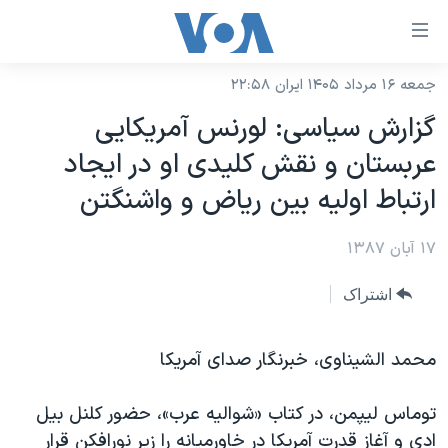
ینکهای
ابل
سترسی
جمعه ۱۶ مرداد ۱۴۰۵ ایران ۲۲:۵۸
خانه
هش
گزارش سیاسی: لورنس آمریکایی
نسخه سبک وب‌سایت
ه
عربستان و نقش کلیدی او در ایجاد
حتوای
موضوع ها
ارتباط اولیه بین ریاض و واشنگتن
صلی
برنامه های تلویزیونی
ایران
هش
۱۷ آبان ۱۳۸۷
جدول برنامه ها
ه
آمریکا
فحه
صفحه‌های ویژه
جهان
اشتراک
صلی
فرکانس‌های صدای آمریکا
ورزشی
جام جهانی ۲۰۲۶
هش
پخش رادیویی
محمد الشیناوی، خبرنگار صدای آمریکا
ه
گزیده‌ها
عملیات خشم حماسی
ستجو
۲۵۰سالگی آمریکا
ویژه برنامه‌ها
یادگیری زبان انگلیسی
توماس لیپمن، در کتاب «شوالیه عرب»، حضور کلنل بیل
ویدیوها
بایگانی برنامه‌های تلویزیونی
ادی و آغاز قدرت آمریکا در خاورمیانه را زیر نورافکن قرار