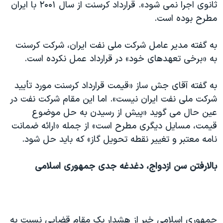
اسرائیل در جنگ
ثانوی اجرا نمی شود». قرارداد کرسنت از سال ۲۰۰۱ با ایران
مطرح بوده است.
نرگس محمدی برنده جایزه نوبل صلح
همایش محافظه‌کاران آمریکا «سی‌پک»
به گفته مدیر عامل شرکت ملی نفت ایران، شركت كرسنت
صفحه‌های ویژه
به «برخی تعهدهای خود» در قرارداد عمل نكرده است.
سفر پرزیدنت ترامپ به چین
به گفته آقای جش ساز «قیمت قرارداد كرسنت مورد تأیید
شركت ملی نفت ایران نیست». اما این مقام شرکت نفت در
عین حال می گوید «پیش از رسیدن به حل موضوع
قیمت، مسایل دیگری مطرح است» از جمله «ارائه ضمانت
نامه معتبر و تغییر نقطه تحویل گاز» که باید حل شود.
بالارفتن سن ازدواج، دغدغه جدی جمهوری اسلامی
جمهوری اسلامی
خبر از هشدار یک مقام قضایی نسبت به