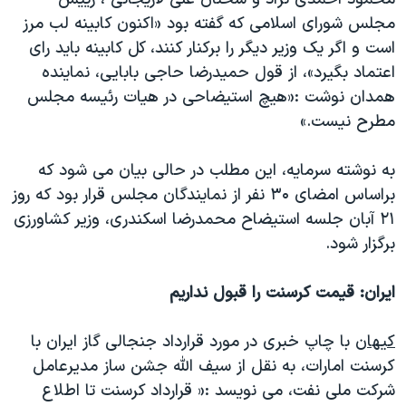
دنبال کنید
مستندها
فرهنگ و زندگی
مجلس شورای اسلامی که گفته بود «اکنون کابینه لب مرز
است و اگر یک وزیر دیگر را برکنار کنند، کل کابینه باید رای
حقوق شهروندی
انتخابات ریاست جمهوری آمریکا ۲۰۲۴
اعتماد بگیرد»، از قول حمیدرضا حاجی بابایی، نماینده
اقتصادی
حمله جمهوری اسلامی به اسرائیل
همدان نوشت :«هیچ استیضاحی در هیات رئیسه مجلس
رمز مهسا
علم و فناوری
مطرح نیست.»
زبانهای مختلف
اسرائیل در جنگ
ورزش زنان در ایران
به نوشته سرمایه، این مطلب در حالی بیان می شود که
گالری عکس
اعتراضات زن، زندگی، آزادی
براساس امضای ۳۰ نفر از نمایندگان مجلس قرار بود که روز
آرشیو پخش زنده
مجموعه مستندهای دادخواهی
۲۱ آبان جلسه استیضاح محمدرضا اسکندری، وزیر کشاورزی
برگزار شود.
تریبونال مردمی آبان ۹۸
دادگاه حمید نوری
ایران: قیمت کرسنت را قبول نداریم
چهل سال گروگان‌گیری
کیهان
با چاپ خبری در مورد قرارداد جنجالی گاز ایران با
قانون شفافیت دارائی کادر رهبری ایران
کرسنت امارات، به نقل از سیف الله جشن ساز مدیرعامل
اعتراضات مردمی آبان ۹۸
شركت ملی نفت، می نویسد :« قرارداد كرسنت تا اطلاع