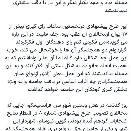
اسرائیل در جنگ
مسئله حاد و مهم یکبار دیگر و این بار با دقت بیشتری
بیاندیشد.»
نرگس محمدی برنده جایزه نوبل صلح
همایش محافظه‌کاران آمریکا «سی‌پک»
این طرح پیشنهادی درنخستین ساعات رای گیری بیش از
صفحه‌های ویژه
۱۷ پوان ازمخالفان آن عقب بود. جف فلینت در این باره
می گوید:«من فکرمی کنم رای دهندگان اول فکرکردند
سفر پرزیدنت ترامپ به چین
اگرازدواج دو همجنسگرا آن ها را خوشحال می کند، خوب
این عمل چه اشکالی دارد ؟ اما ما آن ها را واداشتیم که به
اهمیت ایجاد خانواده به شکل سنتی آن فکر کنند و به این
مسئله بیاندیشند که این عمل یعنی آزادی ازدواج میان
همجنسگرایان چه اثرات اساسی بر بافت جامعه و به ویژه
شکل گیری کودکان این جامعه خواهد گذاشت.»
روز گذشته در هتل وستین شهر سن فرانسیسکو، جایی که
مخالفان تصویب طرح پیشنهادی شماره ۸ در انتظار نتایج
انتخابات گردهم آمده بودند، گوین نیوسام، شهردار این
شهر و یکی از حامیان حق ازدواج برای افراد همجنسگرا که