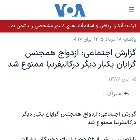
ینکهای
ابل
سترسی
ترکیه: آنکارا، ریاض و اسلام‌آباد هیچ کشور مشخصی را دشمن نمی‌دانند مگر اینکه آن کشور اقدام خصمانه‌ای انجام دهد
خانه
هش
یکشنبه ۱۸ مرداد ۱۴۰۵ ایران ۰۱:۱۷
نسخه سبک وب‌سایت
ه
گزارش اجتماعی: ازدواج همجنس
حتوای
موضوع ها
گرایان یکبار دیگر درکالیفرنیا ممنوع شد
صلی
برنامه های تلویزیونی
ایران
هش
جدول برنامه ها
ه
۱۵ آبان ۱۳۸۷
آمریکا
فحه
صفحه‌های ویژه
جهان
اشتراک
صلی
فرکانس‌های صدای آمریکا
ورزشی
جام جهانی ۲۰۲۶
هش
پخش رادیویی
ه
گزیده‌ها
عملیات خشم حماسی
گزارش اجتماعی: ازدواج همجنس گرایان یکبار دیگر
ستجو
درکالیفرنیا ممنوع شد
۲۵۰سالگی آمریکا
ویژه برنامه‌ها
یادگیری زبان انگلیسی
ویدیوها
بایگانی برنامه‌های تلویزیونی
با تصویب بیش از ۵۲ درصد از رای دهندگان درایالت