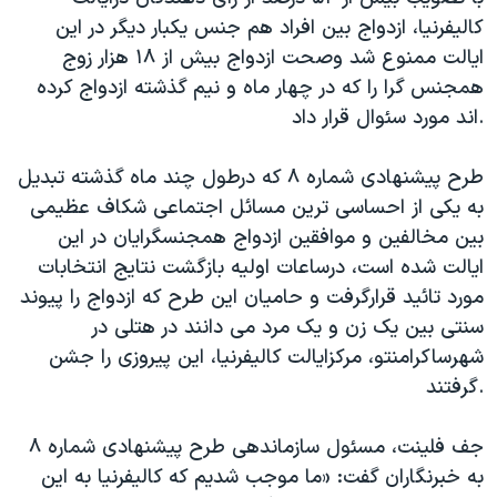
دنبال کنید
مستندها
فرهنگ و زندگی
کالیفرنیا، ازدواج بین افراد هم جنس یکبار دیگر در این
ایالت ممنوع شد وصحت ازدواج بیش از ۱۸ هزار زوج
حقوق شهروندی
انتخابات ریاست جمهوری آمریکا ۲۰۲۴
همجنس گرا را که در چهار ماه و نیم گذشته ازدواج کرده
اقتصادی
حمله جمهوری اسلامی به اسرائیل
اند مورد سئوال قرار داد.
رمز مهسا
علم و فناوری
زبانهای مختلف
طرح پیشنهادی شماره ۸ که درطول چند ماه گذشته تبدیل
اسرائیل در جنگ
ورزش زنان در ایران
به یکی از احساسی ترین مسائل اجتماعی شکاف عظیمی
گالری عکس
اعتراضات زن، زندگی، آزادی
بین مخالفین و موافقین ازدواج همجنسگرایان در این
آرشیو پخش زنده
مجموعه مستندهای دادخواهی
ایالت شده است، درساعات اولیه بازگشت نتایج انتخابات
مورد تائید قرارگرفت و حامیان این طرح که ازدواج را پیوند
تریبونال مردمی آبان ۹۸
سنتی بین یک زن و یک مرد می دانند در هتلی در
دادگاه حمید نوری
شهرساکرامنتو، مرکزایالت کالیفرنیا، این پیروزی را جشن
چهل سال گروگان‌گیری
گرفتند.
قانون شفافیت دارائی کادر رهبری ایران
جف فلینت، مسئول سازماندهی طرح پیشنهادی شماره ۸
اعتراضات مردمی آبان ۹۸
به خبرنگاران گفت: «ما موجب شدیم که کالیفرنیا به این