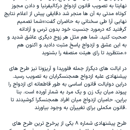
نهایتا به تصویب قانون ازدواج درکالیفرنیا و دادن مجوز
کوتاه مدتی به آن ها منجر شد دقایقی پیش از اعلام نتایج
نهایی آرا طی سخنانی به حاضران گفت:«شما تصمیم
گرفتید که درمورد جنسیت خود بدون ترس و آزادانه
صحبت کنید. شما هم مثل هر زوج دیگری عاشق شدید و
به این عشق و ازدواج پاسخ مثبت دادید و اکنون هم
منتظرید تا رای هیئت منصفه را بشنوید.»
در ایالت های دیگراز جمله فلوریدا و آریزونا نیز طرح های
پیشنهادی علیه ازدواج همجنسگرایان به تصویب رسید.
دراین دوایالت قانون اساسی به طور قاطعانه ای ازدواج را
پیوند میان یک زن و یک مرد به شمار آورده است. بنا
براین، حامیان ازدواج میان افراد همجنسگرا کوشیدند تا
قانون مکملی برای تغییرآن به وجود بیاورند.
طرح پیشنهادی شماره ۸ یکی از پرخرج ترین طرح های