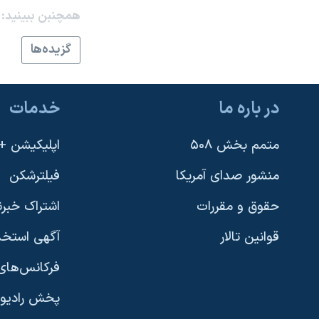
همچنبن ببینید:
نرگس محمدی برنده جایزه نوبل صلح
همایش محافظه‌کاران آمریکا «سی‌پک»
گزيده‌ها
صفحه‌های ویژه
سفر پرزیدنت ترامپ به چین
در باره ما
خدمات
متمم بخش ۵۰۸
اپلیکیشن +VOA
منشور صدای آمریکا
فیلترشکن
حقوق و مقررات
اشتراک خبرن
قوانین تالار
آگهی استخد
فرکانس‌های 
پخش رادیو