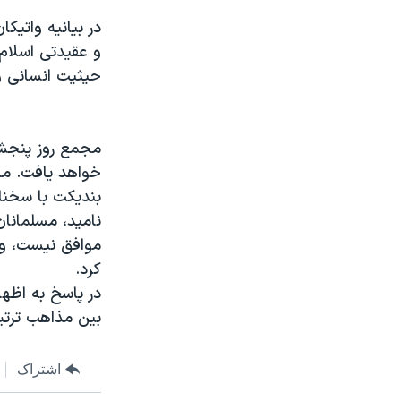
مستندها
فرهنگ و زندگی
در بیانیه واتیک
حقوق شهروندی
انتخابات ریاست جمهوری آمریکا ۲۰۲۴
و عقیدتی اسلام
اقتصادی
حمله جمهوری اسلامی به اسرائیل
حیثیت انسانی و 
رمز مهسا
علم و فناوری
اسرائیل در جنگ
ورزش زنان در ایران
مجمع روز پنجشنب
گالری عکس
اعتراضات زن، زندگی، آزادی
خواهد یافت. مج
بندیکت با سخنا
آرشیو پخش زنده
مجموعه مستندهای دادخواهی
نامید، مسلمانان
تریبونال مردمی آبان ۹۸
موافق نیست، و 
دادگاه حمید نوری
کرد.
چهل سال گروگان‌گیری
بین مذاهب ترتی
قانون شفافیت دارائی کادر رهبری ایران
اعتراضات مردمی آبان ۹۸
اشتراک
اسرائیل در جنگ