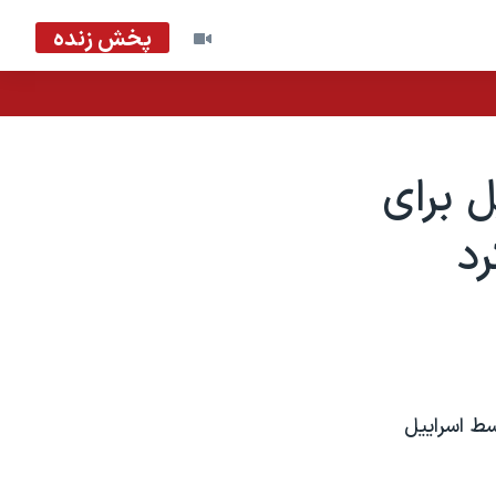
پخش زنده
ل برای
د
سط اسرايیل