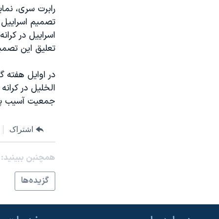
مستندها
فرهنگ و زندگی
رابرت سری، نمای
حقوق شهروندی
انتخابات ریاست جمهوری آمریکا ۲۰۲۴
تصمیم اسرايیل 
اسرايیل در کران
اقتصادی
حمله جمهوری اسلامی به اسرائیل
تعلیق این تصمی
رمز مهسا
علم و فناوری
اسرائیل در جنگ
ورزش زنان در ایران
در اوايل هفته 
الخلیل در کرانه
گالری عکس
اعتراضات زن، زندگی، آزادی
جمعیت آسیب پذی
آرشیو پخش زنده
مجموعه مستندهای دادخواهی
تریبونال مردمی آبان ۹۸
اشتراک
دادگاه حمید نوری
همچنبن ببینید:
چهل سال گروگان‌گیری
قانون شفافیت دارائی کادر رهبری ایران
گزيده‌ها
اعتراضات مردمی آبان ۹۸
اسرائیل در جنگ