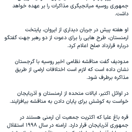
جمهوری روسیه میانجیگری مذاکرات را بر عهده خواهد
دنبال کنید
مستندها
فرهنگ و زندگی
داشت.
حقوق شهروندی
انتخابات ریاست جمهوری آمریکا ۲۰۲۴
اقتصادی
حمله جمهوری اسلامی به اسرائیل
او هفته پیش در جریان دیداری از ایروان، پایتخت
ارمنستان، طرح هایی را برای دعوت از دو رهبر جهت گفتگو
رمز مهسا
علم و فناوری
زبانهای مختلف
درباره قرارداد صلح اعلام کرد.
اسرائیل در جنگ
ورزش زنان در ایران
گالری عکس
اعتراضات زن، زندگی، آزادی
مدودیف گفت مناقشه نظامی اخیر روسیه با گرجستان
نشان داده است که لازم است اختلافات ارضی از طریق
آرشیو پخش زنده
مجموعه مستندهای دادخواهی
مذاکره برطرف شود.
تریبونال مردمی آبان ۹۸
دادگاه حمید نوری
در اوائل اکتبر، ایالات متحده از ارمنستان و آذربایجان
خواست به کوشش برای پایان دادن به مناقشه بیافزایند.
چهل سال گروگان‌گیری
قانون شفافیت دارائی کادر رهبری ایران
قره باغ علیا که اکثریت جمعیت آن ارمنی هستند در
اعتراضات مردمی آبان ۹۸
جمهوری آذربایجان قرار دارد. ارامنه در سال ۱۹۹۸ استقلال