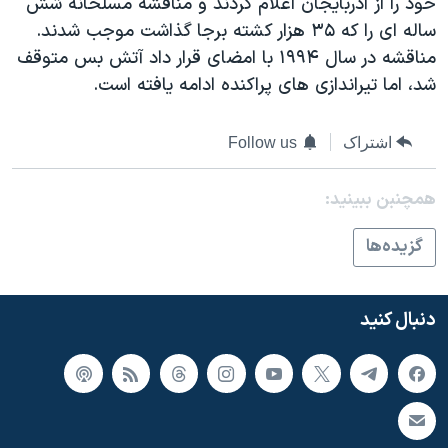
خود را از آذربایجان اعلام کردند و مناقشه مسلحانه شش
اسرائیل در جنگ
ساله ای را که ۳۵ هزار کشته برجا گذاشت موجب شدند.
نرگس محمدی برنده جایزه نوبل صلح
مناقشه در سال ۱۹۹۴ با امضای قرار داد آتش بس متوقف
همایش محافظه‌کاران آمریکا «سی‌پک»
شد، اما تیراندازی های پراکنده ادامه یافته است.
صفحه‌های ویژه
اشتراک
Follow us
سفر پرزیدنت ترامپ به چین
همچنبن ببینید:
گزيده‌ها
دنبال کنید