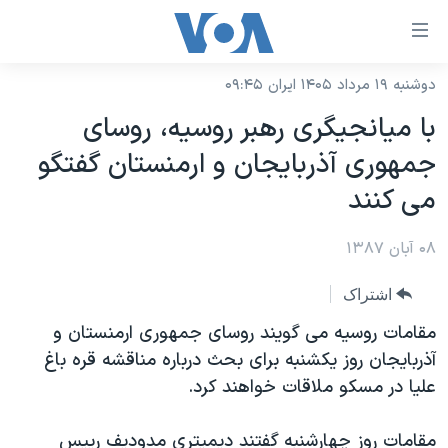
ینکهای
ابل
سترسی
دوشنبه ۱۹ مرداد ۱۴۰۵ ایران ۰۹:۴۵
خانه
هش
با میانجیگری رهبر روسیه، روسای
نسخه سبک وب‌سایت
ه
جمهوری آذربایجان و ارمنستان گفتگو
حتوای
موضوع ها
می کنند
صلی
برنامه های تلویزیونی
ایران
هش
۰۸ آبان ۱۳۸۷
جدول برنامه ها
ه
آمریکا
فحه
صفحه‌های ویژه
جهان
اشتراک
صلی
فرکانس‌های صدای آمریکا
ورزشی
جام جهانی ۲۰۲۶
مقامات روسیه می گویند روسای جمهوری ارمنستان و
هش
پخش رادیویی
آذربایجان روز یکشنبه برای بحث درباره مناقشه قره باغ
ه
گزیده‌ها
عملیات خشم حماسی
علیا در مسکو ملاقات خواهند کرد.
ستجو
۲۵۰سالگی آمریکا
ویژه برنامه‌ها
یادگیری زبان انگلیسی
ویدیوها
بایگانی برنامه‌های تلویزیونی
مقامات روز چهارشنبه گفتند دیمیتری مدودیف رییس