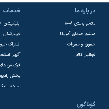
نرگس محمدی برنده جایزه نوبل صلح
در باره ما
خدمات
همایش محافظه‌کاران آمریکا «سی‌پک»
متمم بخش ۵۰۸
اپلیکیشن +VOA
صفحه‌های ویژه
سفر پرزیدنت ترامپ به چین
منشور صدای آمریکا
فیلترشکن
حقوق و مقررات
اشتراک خبرن
قوانین تالار
آگهی استخد
فرکانس‌های 
پخش رادیو
یادگیری زبان انگلیسی
نسخه سبک 
دنبال کنید
گوناگون