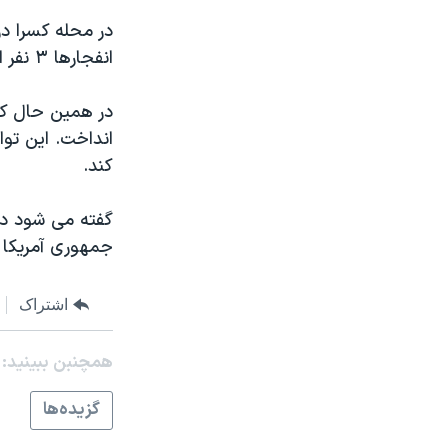
مستندها
فرهنگ و زندگی
در محله کسرا در
حقوق شهروندی
انتخابات ریاست جمهوری آمریکا ۲۰۲۴
انفجارها ۳ نفر از جمله دو مامور پلیس زخمی شدند.
اقتصادی
حمله جمهوری اسلامی به اسرائیل
در همین حال کاب
رمز مهسا
علم و فناوری
انداخت. این تو
اسرائیل در جنگ
ورزش زنان در ایران
کند.
گالری عکس
اعتراضات زن، زندگی، آزادی
گفته می شود دول
آرشیو پخش زنده
مجموعه مستندهای دادخواهی
جمهوری آمریکا 
تریبونال مردمی آبان ۹۸
دادگاه حمید نوری
اشتراک
چهل سال گروگان‌گیری
همچنبن ببینید:
قانون شفافیت دارائی کادر رهبری ایران
اعتراضات مردمی آبان ۹۸
گزيده‌ها
اسرائیل در جنگ