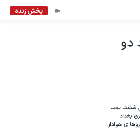
پخش زنده
 دو
 در روز دوشنبه دو نفر کشته و ۵ نفر زخمی شدند. بمب
رق بغداد
وها ی هوادار