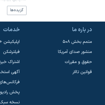
نرگس محمدی برنده جایزه نوبل صلح
گزيده‌ها
همایش محافظه‌کاران آمریکا «سی‌پک»
صفحه‌های ویژه
در باره ما
خدمات
سفر پرزیدنت ترامپ به چین
متمم بخش ۵۰۸
اپلیکیشن +VOA
منشور صدای آمریکا
فیلترشکن
حقوق و مقررات
اشتراک خبرن
قوانین تالار
آگهی استخد
فرکانس‌های 
پخش رادیو
یادگیری زبان انگلیسی
نسخه سبک 