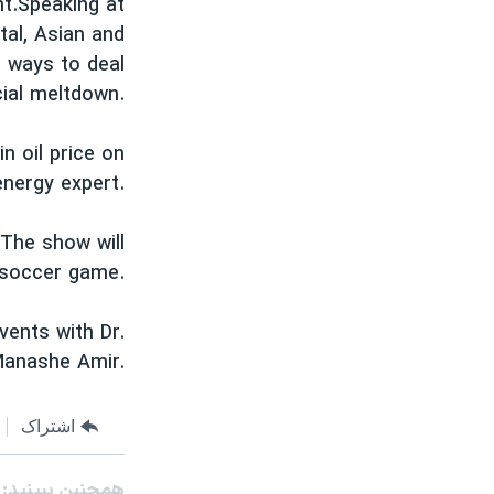
t.
Speaking at
مستندها
فرهنگ و زندگی
tal, Asian and
حقوق شهروندی
انتخابات ریاست جمهوری آمریکا ۲۰۲۴
 ways to deal
اقتصادی
حمله جمهوری اسلامی به اسرائیل
cial meltdown.
رمز مهسا
علم و فناوری
n oil price on
اسرائیل در جنگ
ورزش زنان در ایران
energy expert.
گالری عکس
اعتراضات زن، زندگی، آزادی
. The show will
آرشیو پخش زنده
مجموعه مستندهای دادخواهی
 soccer game.
تریبونال مردمی آبان ۹۸
دادگاه حمید نوری
vents with Dr.
Manashe Amir.
چهل سال گروگان‌گیری
قانون شفافیت دارائی کادر رهبری ایران
اشتراک
اعتراضات مردمی آبان ۹۸
اسرائیل در جنگ
همچنبن ببینید: