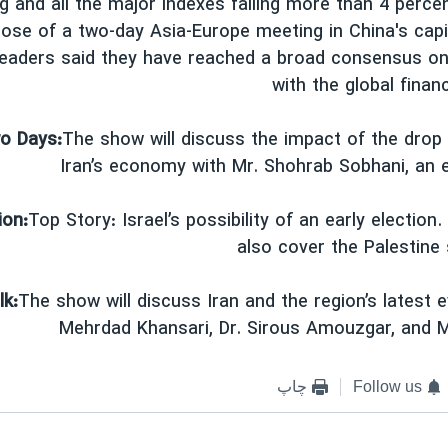
ng and all the major indexes falling more than 4 percen
lose of a two-day Asia-Europe meeting in China's capi
eaders said they have reached a broad consensus on
with the global finan
o Days:
The show will discuss the impact of the drop i
Iran’s economy with Mr. Shohrab Sobhani, an 
ion:
Top Story: Israel’s possibility of an early election
also cover the Palestine
k:
The show will discuss Iran and the region’s latest e
Mehrdad Khansari, Dr. Sirous Amouzgar, and 
Follow us
چاپ