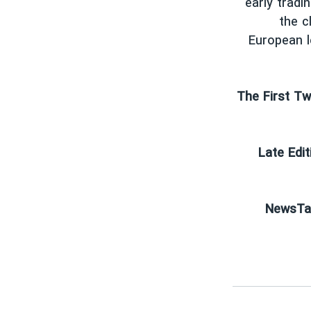
early tradi
the c
European l
The First Tw
Late Edit
NewsTal