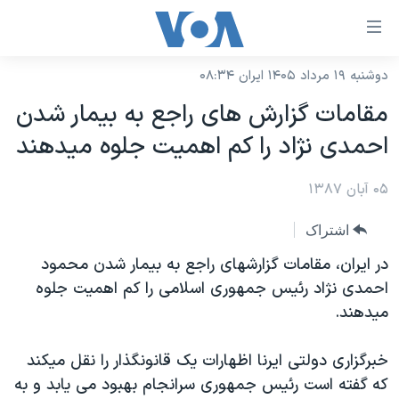
ینکهای
ابل
سترسی
دوشنبه ۱۹ مرداد ۱۴۰۵ ایران ۰۸:۳۴
خانه
هش
مقامات گزارش های راجع به بيمار شدن
نسخه سبک وب‌سایت
ه
احمدی نژاد را کم اهميت جلوه ميدهند
حتوای
موضوع ها
صلی
۰۵ آبان ۱۳۸۷
برنامه های تلویزیونی
ایران
هش
جدول برنامه ها
ه
آمریکا
اشتراک
فحه
صفحه‌های ویژه
جهان
در ايران، مقامات گزارشهای راجع به بيمار شدن محمود
صلی
فرکانس‌های صدای آمریکا
احمدی نژاد رئيس جمهوری اسلامی را کم اهميت جلوه
ورزشی
جام جهانی ۲۰۲۶
هش
ميدهند.
پخش رادیویی
ه
گزیده‌ها
عملیات خشم حماسی
ستجو
۲۵۰سالگی آمریکا
ویژه برنامه‌ها
خبرگزاری دولتی ايرنا اظهارات يک قانونگذار را نقل ميکند
یادگیری زبان انگلیسی
که گفته است رئيس جمهوری سرانجام بهبود می يابد و به
ویدیوها
بایگانی برنامه‌های تلویزیونی