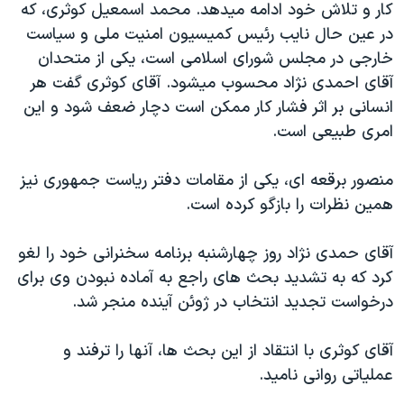
کار و تلاش خود ادامه ميدهد. محمد اسمعيل کوثری، که
دنبال کنید
مستندها
فرهنگ و زندگی
در عين حال نايب رئيس کميسيون امنيت ملی و سياست
حقوق شهروندی
انتخابات ریاست جمهوری آمریکا ۲۰۲۴
خارجی در مجلس شورای اسلامی است، يکی از متحدان
آقای احمدی نژاد محسوب ميشود. آقای کوثری گفت هر
اقتصادی
حمله جمهوری اسلامی به اسرائیل
انسانی بر اثر فشار کار ممکن است دچار ضعف شود و اين
رمز مهسا
علم و فناوری
امری طبيعی است.
زبانهای مختلف
اسرائیل در جنگ
ورزش زنان در ایران
منصور برقعه ای، يکی از مقامات دفتر رياست جمهوری نيز
گالری عکس
اعتراضات زن، زندگی، آزادی
همين نظرات را بازگو کرده است.
آرشیو پخش زنده
مجموعه مستندهای دادخواهی
تریبونال مردمی آبان ۹۸
آقای حمدی نژاد روز چهارشنبه برنامه سخنرانی خود را لغو
کرد که به تشديد بحث های راجع به آماده نبودن وی برای
دادگاه حمید نوری
درخواست تجديد انتخاب در ژوئن آينده منجر شد.
چهل سال گروگان‌گیری
قانون شفافیت دارائی کادر رهبری ایران
آقای کوثری با انتقاد از اين بحث ها، آنها را ترفند و
عملياتی روانی ناميد.
اعتراضات مردمی آبان ۹۸