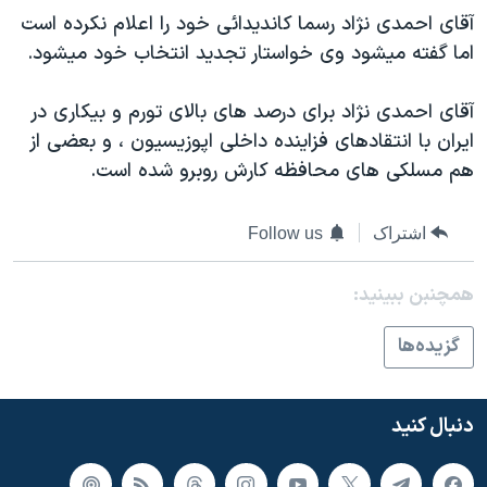
اسرائیل در جنگ
آقای احمدی نژاد رسما کانديدائی خود را اعلام نکرده است
نرگس محمدی برنده جایزه نوبل صلح
اما گفته ميشود وی خواستار تجديد انتخاب خود ميشود.
همایش محافظه‌کاران آمریکا «سی‌پک»
آقای احمدی نژاد برای درصد های بالای تورم و بيکاری در
صفحه‌های ویژه
ايران با انتقادهای فزاينده داخلی اپوزيسيون ، و بعضی از
سفر پرزیدنت ترامپ به چین
هم مسلکی های محافظه کارش روبرو شده است.
اشتراک
Follow us
همچنبن ببینید:
گزيده‌ها
دنبال کنید