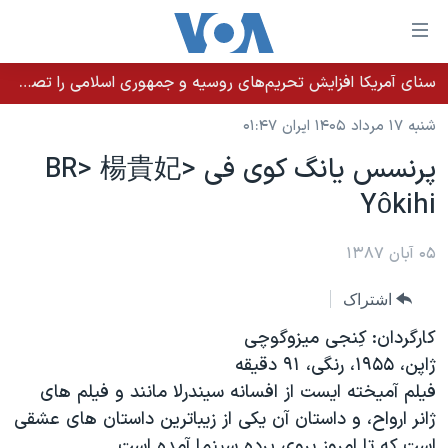
ینکهای
ابل
سترسی
سنای آمریکا افزایش تحریم‌های روسیه و جمهوری اسلامی را تصویب کرد؛ زلنسکی از این اقدام تشکر کرد
خانه
هش
شنبه ۱۷ مرداد ۱۴۰۵ ایران ۰۱:۴۷
نسخه سبک وب‌سایت
ه
پرنسس يانگ کوی فی <BR> 楊貴妃
حتوای
موضوع ها
Yôkihi
صلی
برنامه های تلویزیونی
ایران
هش
جدول برنامه ها
ه
۰۵ آبان ۱۳۸۷
آمریکا
فحه
صفحه‌های ویژه
جهان
اشتراک
صلی
فرکانس‌های صدای آمریکا
ورزشی
جام جهانی ۲۰۲۶
هش
کارگردان: کِنجی ميزوگوچی
پخش رادیویی
ه
گزیده‌ها
عملیات خشم حماسی
ژاپن، ۱۹۵۵، رنگی، ۹۱ دقيقه
ستجو
فيلم آميخته ايست از افسانه سيندرلا مانند و فيلم های
۲۵۰سالگی آمریکا
ویژه برنامه‌ها
یادگیری زبان انگلیسی
ژانر ارواح، و داستان آن يکی از زيباترين داستان های عشقی
ویدیوها
بایگانی برنامه‌های تلویزیونی
است که تا امروز بروی پرده سينما آمده است.