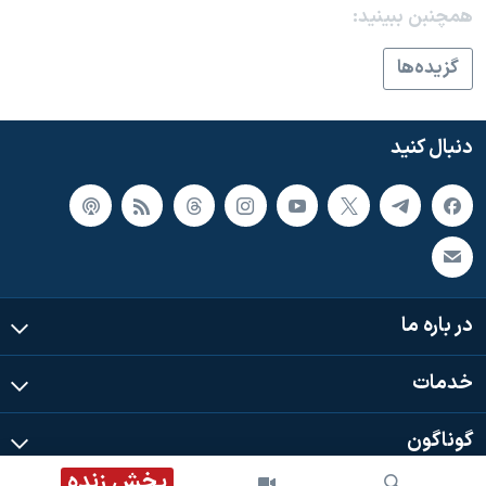
اسرائیل در جنگ
همچنبن ببینید:
نرگس محمدی برنده جایزه نوبل صلح
گزيده‌ها
همایش محافظه‌کاران آمریکا «سی‌پک»
صفحه‌های ویژه
دنبال کنید
سفر پرزیدنت ترامپ به چین
در باره ما
خدمات
گوناگون
پخش زنده