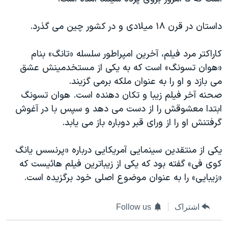
دنبال کنید
مستندها
فرهنگ و زندگی
داستان در قرن ۱۸ ميلادی و در کشور چين می گذرد.
حقوق شهروندی
انتخابات ریاست جمهوری آمریکا ۲۰۲۴
اقتصادی
حمله جمهوری اسلامی به اسرائیل
کاراکتر مرد فيلم، آخرين امپراطور سلسله «تانگ» بنام
رمز مهسا
علم و فناوری
«هوان تسونگ» است که به يکی از مستخدمينش عشق
زبانهای مختلف
می بازد و او را به عنوان ملکه برمی گزيند.
اسرائیل در جنگ
ورزش زنان در ایران
صحنه آخر فيلم زيبا و تکان دهنده است. هوان تسونگ
گالری عکس
اعتراضات زن، زندگی، آزادی
ابتدا معشوقش را از دست می دهد و سپس با در آغوش
آرشیو پخش زنده
مجموعه مستندهای دادخواهی
گرفتنش او را از ورای قبر دوباره باز می يابد.
تریبونال مردمی آبان ۹۸
يکی از منتقدين سينمايی آمريکايی درباره «پرنسس يانگ
دادگاه حمید نوری
کوی فی» گفته بود که يکی از زيباترين فيلم هائيست که
چهل سال گروگان‌گیری
«زيبايی» را به عنوان موضوع اصلی خود برگزيده است.
قانون شفافیت دارائی کادر رهبری ایران
اشتراک
Follow us
اعتراضات مردمی آبان ۹۸