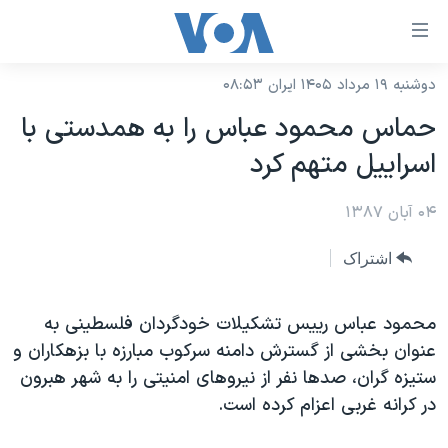
ینکهای
ابل
سترسی
دوشنبه ۱۹ مرداد ۱۴۰۵ ایران ۰۸:۵۳
خانه
هش
حماس محمود عباس را به همدستی با
نسخه سبک وب‌سایت
ه
اسراییل متهم کرد
حتوای
موضوع ها
صلی
۰۴ آبان ۱۳۸۷
برنامه های تلویزیونی
ایران
هش
جدول برنامه ها
ه
آمریکا
اشتراک
فحه
صفحه‌های ویژه
جهان
صلی
فرکانس‌های صدای آمریکا
محمود عباس رییس تشکیلات خودگردان فلسطینی به
ورزشی
جام جهانی ۲۰۲۶
هش
عنوان بخشی از گسترش دامنه سرکوب مبارزه با بزهکاران و
پخش رادیویی
ه
گزیده‌ها
عملیات خشم حماسی
ستیزه گران، صدها نفر از نیروهای امنیتی را به شهر هبرون
ستجو
۲۵۰سالگی آمریکا
ویژه برنامه‌ها
در کرانه غربی اعزام کرده است.
یادگیری زبان انگلیسی
ویدیوها
بایگانی برنامه‌های تلویزیونی