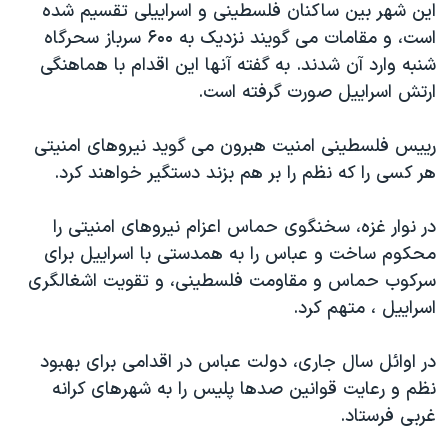
این شهر بین ساکنان فلسطینی و اسراییلی تقسیم شده
دنبال کنید
مستندها
فرهنگ و زندگی
است، و مقامات می گویند نزدیک به ۶۰۰ سرباز سحرگاه
حقوق شهروندی
انتخابات ریاست جمهوری آمریکا ۲۰۲۴
شنبه وارد آن شدند. به گفته آنها این اقدام با هماهنگی
ارتش اسراییل صورت گرفته است.
اقتصادی
حمله جمهوری اسلامی به اسرائیل
رمز مهسا
علم و فناوری
رییس فلسطینی امنیت هبرون می گوید نیروهای امنیتی
زبانهای مختلف
اسرائیل در جنگ
ورزش زنان در ایران
هر کسی را که نظم را بر هم بزند دستگیر خواهند کرد.
گالری عکس
اعتراضات زن، زندگی، آزادی
در نوار غزه، سخنگوی حماس اعزام نیروهای امنیتی را
آرشیو پخش زنده
مجموعه مستندهای دادخواهی
محکوم ساخت و عباس را به همدستی با اسراییل برای
تریبونال مردمی آبان ۹۸
سرکوب حماس و مقاومت فلسطینی، و تقویت اشغالگری
اسراییل ، متهم کرد.
دادگاه حمید نوری
چهل سال گروگان‌گیری
در اوائل سال جاری، دولت عباس در اقدامی برای بهبود
قانون شفافیت دارائی کادر رهبری ایران
نظم و رعایت قوانین صدها پلیس را به شهرهای کرانه
غربی فرستاد.
اعتراضات مردمی آبان ۹۸