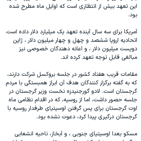
اين تعهد بيش از انتظاری است که اوايل ماه مطرح شده
دنبال کنید
مستندها
فرهنگ و زندگی
بود.
حقوق شهروندی
انتخابات ریاست جمهوری آمریکا ۲۰۲۴
اقتصادی
حمله جمهوری اسلامی به اسرائیل
آمريکا برای سه سال آينده تعهد يک ميليارد دلار داده است.
اتحاديه اروپا ششصد و چهل و چهار ميليون دلار ، ژاپن
رمز مهسا
علم و فناوری
زبانهای مختلف
دويست ميليون دلار ، و اعانه دهندگان خصوصی نيز
اسرائیل در جنگ
ورزش زنان در ایران
مبالغی قابل توجه تعهد کرده اند.
گالری عکس
اعتراضات زن، زندگی، آزادی
مقامات قريب هفتاد کشور در جلسه بروکسل شرکت دارند،
آرشیو پخش زنده
مجموعه مستندهای دادخواهی
که به گفته برگزار کنندگان هدف آن ابراز همبستگی با مردم
تریبونال مردمی آبان ۹۸
گرجستان است. لادو گورجنيدزه نخست وزير گرجستان در
دادگاه حمید نوری
جلسه حصور داشت، اما از روسيه، که در اقدام نظامی ماه
اوت گرجستان برای پس گرفتن اوسيتيای طرفدار روسيه با
چهل سال گروگان‌گیری
گرجستان درگيری پيدا کرد، دعوت نشده بود.
قانون شفافیت دارائی کادر رهبری ایران
اعتراضات مردمی آبان ۹۸
مسکو بعدا اوسيتيای جنوبی ، و آبخاز، ناحيه انشعابی