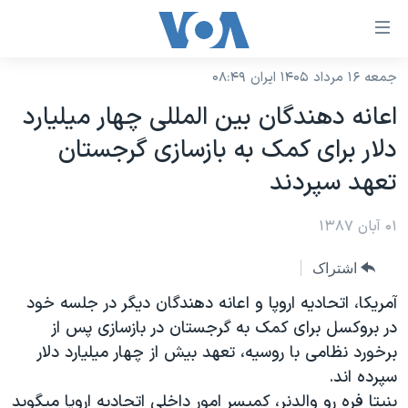
ینکهای
ابل
سترسی
جمعه ۱۶ مرداد ۱۴۰۵ ایران ۰۸:۴۹
خانه
هش
اعانه دهندگان بين المللی چهار ميليارد
نسخه سبک وب‌سایت
ه
دلار برای کمک به بازسازی گرجستان
حتوای
موضوع ها
تعهد سپردند
صلی
برنامه های تلویزیونی
ایران
هش
۰۱ آبان ۱۳۸۷
جدول برنامه ها
ه
آمریکا
فحه
صفحه‌های ویژه
جهان
اشتراک
صلی
فرکانس‌های صدای آمریکا
ورزشی
جام جهانی ۲۰۲۶
آمريکا، اتحاديه اروپا و اعانه دهندگان ديگر در جلسه خود
هش
پخش رادیویی
در بروکسل برای کمک به گرجستان در بازسازی پس از
ه
گزیده‌ها
عملیات خشم حماسی
برخورد نظامی با روسيه، تعهد بيش از چهار ميليارد دلار
ستجو
۲۵۰سالگی آمریکا
ویژه برنامه‌ها
یادگیری زبان انگلیسی
سپرده اند.
ویدیوها
بایگانی برنامه‌های تلویزیونی
بنيتا فره رو والدنر، کميسر امور داخلی اتحاديه اروپا ميگويد