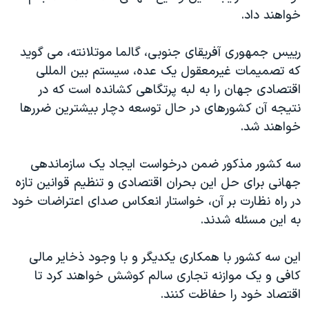
اسرائیل در جنگ
خواهند داد.
نرگس محمدی برنده جایزه نوبل صلح
رییس جمهوری آفریقای جنوبی، گالما موتلانته، می گوید
همایش محافظه‌کاران آمریکا «سی‌پک»
که تصمیمات غیرمعقول یک عده، سیستم بین المللی
صفحه‌های ویژه
اقتصادی جهان را به لبه پرتگاهی کشانده است که در
سفر پرزیدنت ترامپ به چین
نتیجه آن کشورهای در حال توسعه دچار بیشترین ضررها
خواهند شد.
سه کشور مذکور ضمن درخواست ایجاد یک سازماندهی
جهانی برای حل این بحران اقتصادی و تنظیم قوانین تازه
در راه نظارت بر آن، خواستار انعکاس صدای اعتراضات خود
به این مسئله شدند.
این سه کشور با همکاری یکدیگر و با وجود ذخایر مالی
کافی و یک موازنه تجاری سالم کوشش خواهند کرد تا
اقتصاد خود را حفاظت کنند.