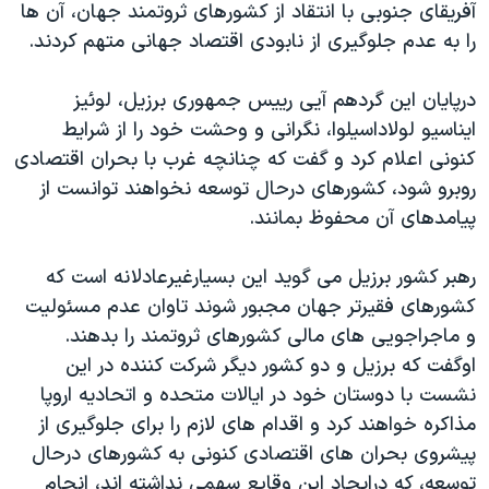
آفریقای جنوبی با انتقاد از کشورهای ثروتمند جهان، آن ها
دنبال کنید
مستندها
فرهنگ و زندگی
را به عدم جلوگیری از نابودی اقتصاد جهانی متهم کردند.
حقوق شهروندی
انتخابات ریاست جمهوری آمریکا ۲۰۲۴
درپایان این گردهم آیی رییس جمهوری برزیل، لوئیز
اقتصادی
حمله جمهوری اسلامی به اسرائیل
ایناسیو لولاداسیلوا، نگرانی و وحشت خود را از شرایط
رمز مهسا
علم و فناوری
کنونی اعلام کرد و گفت که چنانچه غرب با بحران اقتصادی
زبانهای مختلف
اسرائیل در جنگ
ورزش زنان در ایران
روبرو شود، کشورهای درحال توسعه نخواهند توانست از
پیامدهای آن محفوظ بمانند.
گالری عکس
اعتراضات زن، زندگی، آزادی
آرشیو پخش زنده
مجموعه مستندهای دادخواهی
رهبر کشور برزیل می گوید این بسیارغیرعادلانه است که
تریبونال مردمی آبان ۹۸
کشورهای فقیرتر جهان مجبور شوند تاوان عدم مسئولیت
و ماجراجویی های مالی کشورهای ثروتمند را بدهند.
دادگاه حمید نوری
اوگفت که برزیل و دو کشور دیگر شرکت کننده در این
چهل سال گروگان‌گیری
نشست با دوستان خود در ایالات متحده و اتحادیه اروپا
قانون شفافیت دارائی کادر رهبری ایران
مذاکره خواهند کرد و اقدام های لازم را برای جلوگیری از
پیشروی بحران های اقتصادی کنونی به کشورهای درحال
اعتراضات مردمی آبان ۹۸
توسعه، که درایجاد این وقایع سهمی نداشته اند، انجام