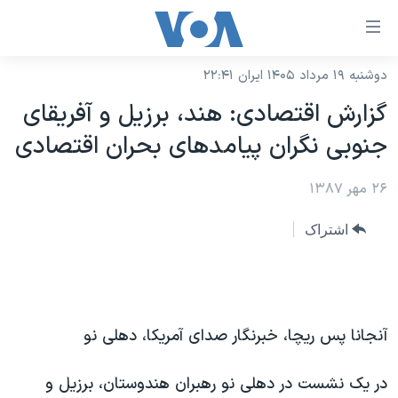
ینکهای
ابل
سترسی
دوشنبه ۱۹ مرداد ۱۴۰۵ ایران ۲۲:۴۱
خانه
هش
گزارش اقتصادی: هند، برزیل و آفریقای
نسخه سبک وب‌سایت
ه
جنوبی نگران پیامدهای بحران اقتصادی
حتوای
موضوع ها
صلی
۲۶ مهر ۱۳۸۷
برنامه های تلویزیونی
ایران
هش
جدول برنامه ها
ه
آمریکا
اشتراک
فحه
صفحه‌های ویژه
جهان
صلی
فرکانس‌های صدای آمریکا
ورزشی
جام جهانی ۲۰۲۶
هش
پخش رادیویی
ه
گزیده‌ها
عملیات خشم حماسی
آنجانا پس ریچا، خبرنگار صدای آمریکا، دهلی نو
ستجو
۲۵۰سالگی آمریکا
ویژه برنامه‌ها
یادگیری زبان انگلیسی
در یک نشست در دهلی نو رهبران هندوستان، برزیل و
ویدیوها
بایگانی برنامه‌های تلویزیونی