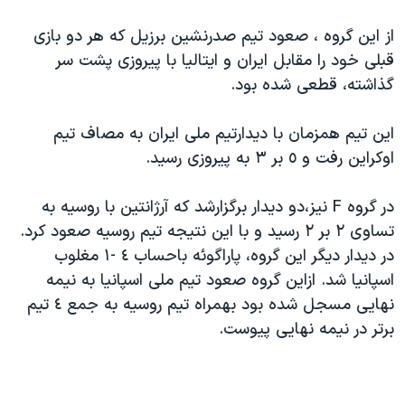
اسرائیل در جنگ
از این گروه ، صعود تیم صدرنشین برزیل که هر دو بازی
نرگس محمدی برنده جایزه نوبل صلح
قبلی خود را مقابل ایران و ایتالیا با پیروزی پشت سر
همایش محافظه‌کاران آمریکا «سی‌پک»
گذاشته، قطعی شده بود.
صفحه‌های ویژه
این تیم همزمان با دیدارتیم ملی ایران به مصاف تیم
سفر پرزیدنت ترامپ به چین
اوکراین رفت و ٥ بر ٣ به پیروزی رسید.
در گروه F نیز،دو دیدار برگزارشد که آرژانتین با روسیه به
تساوی ٢ بر ٢ رسید و با این نتیجه تیم روسیه صعود کرد.
در دیدار دیگر این گروه، پاراگوئه باحساب ٤ -١ مغلوب
اسپانیا شد. ازاین گروه صعود تیم ملی اسپانیا به نیمه
نهایی مسجل شده بود بهمراه تیم روسیه به جمع ٤ تیم
برتر در نیمه نهایی پیوست.