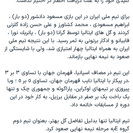
کلیدی خود را به علت دریافت اخطار در اختیار نداشت.
دنبال کنید
مستندها
فرهنگ و زندگی
برای تیم ملی ایران در این بازی مسعود دانشور (دو بار) ،
حقوق شهروندی
انتخابات ریاست جمهوری آمریکا ۲۰۲۴
ابراهیم مسعودی ، محمد كشاورز و علی حسن زاده گلزنی
اقتصادی
حمله جمهوری اسلامی به اسرائیل
كردند و گل های ایتالیا توسط گرانا (دو بار) ، پاتریك نورا ،
رمز مهسا
علم و فناوری
فابیانو و ادگار برتونی به ثمر رسید. با این نتیجه تیم ملی
زبانهای مختلف
ایران به همراه ایتالیا چهار امتیازی شد، ولی با شایستگی از
اسرائیل در جنگ
ورزش زنان در ایران
صعود به نیمه نهایی بازماند.
گالری عکس
اعتراضات زن، زندگی، آزادی
آرشیو پخش زنده
مجموعه مستندهای دادخواهی
این تیم در مصاف اسپانیا، قهرمان جهان با تساوی ٣ بر ٣
،در پیکار با ایتالیا نایب قهرمان جهان، تساوی ٥ بر ٥ ؛ وبا
تریبونال مردمی آبان ۹۸
پیروزی بر تیمهای اوکراین، پاراگوئه و جمهوری چک و تنها
دادگاه حمید نوری
یک باخت یک بر صفر در مقابل برزیل، به کار خود در این
چهل سال گروگان‌گیری
دوره از مسابقات خاتمه داد.
قانون شفافیت دارائی کادر رهبری ایران
تیم ایتالیا تنها بدلیل تفاضل گل بهتر، بعنوان تیم دوم
اعتراضات مردمی آبان ۹۸
گروه Eبه مرحله نیمه نهایی صعود کرد.