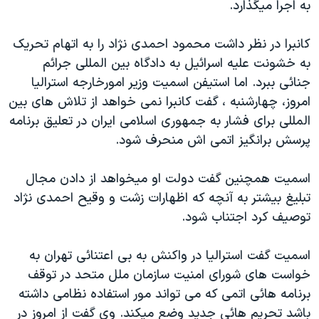
به اجرا ميگذارد.
دنبال کنید
مستندها
فرهنگ و زندگی
حقوق شهروندی
انتخابات ریاست جمهوری آمریکا ۲۰۲۴
کانبرا در نظر داشت محمود احمدی نژاد را به اتهام تحريک
به خشونت عليه اسرائيل به دادگاه بين المللی جرائم
اقتصادی
حمله جمهوری اسلامی به اسرائیل
جنائی ببرد. اما استيفن اسميت وزير امورخارجه استراليا
رمز مهسا
علم و فناوری
امروز، چهارشنبه ، گفت کانبرا نمی خواهد از تلاش های بين
زبانهای مختلف
اسرائیل در جنگ
ورزش زنان در ایران
المللی برای فشار به جمهوری اسلامی ايران در تعليق برنامه
پرسش برانگيز اتمی اش منحرف شود.
گالری عکس
اعتراضات زن، زندگی، آزادی
آرشیو پخش زنده
مجموعه مستندهای دادخواهی
اسميت همچنين گفت دولت او ميخواهد از دادن مجال
تریبونال مردمی آبان ۹۸
تبليغ بيشتر به آنچه که اظهارات زشت و وقيح احمدی نژاد
توصيف کرد اجتناب شود.
دادگاه حمید نوری
چهل سال گروگان‌گیری
اسميت گفت استراليا در واکنش به بی اعتنائی تهران به
قانون شفافیت دارائی کادر رهبری ایران
خواست های شورای امنيت سازمان ملل متحد در توقف
برنامه هائی اتمی که می تواند مور استفاده نظامی داشته
اعتراضات مردمی آبان ۹۸
باشد تحريم هائی جديد وضع ميکند. وی گفت از امروز در