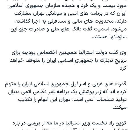
اسرائیل در جنگ
مورد بيست و يک فرد و هجده سازمان جمهوری اسلامی
نرگس محمدی برنده جایزه نوبل صلح
ايران که در برنامه های اتمی و موشکی تهران مشارکت
دارند، محدويت های مالی و مسافرتی به اجرا گذاشته
همایش محافظه‌کاران آمریکا «سی‌پک»
ميشود. اسميت گفت بانک های ملی و صادرات جزو اين
صفحه‌های ویژه
سازمانها هستند.
سفر پرزیدنت ترامپ به چین
وی گفت دولت استراليا همچنين اختصاص بودجه برای
ترويج تجارت با جمهوری اسلامی ايران را متوقف خواهد
کرد.
قدرت های غربی و اسرائيل جمهوری اسلامی ايران را متهم
کرده اند که زير پوشش يک برنامه غير نظامی اتمی دنبال
توليد تسلحات اتمی است. تهران اين اتهام را تکذيب
ميکند.
کوين راد نخست وزير استراليا در ما مه از بررسی در باره