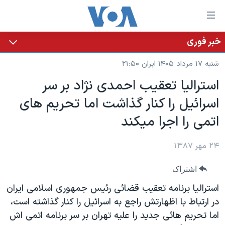
ینکهای
ابل
سترسی
خبر فوری
خانه
هش
شنبه ۱۷ مرداد ۱۴۰۵ ایران ۲۱:۵۰
نسخه سبک وب‌سایت
ه
استراليا تعقيب احمدی نژاد بر سر
حتوای
موضوع ها
اسرائيل را کنار گذاشت اما تحريم های
صلی
برنامه های تلویزیونی
ایران
هش
اتمی را اجرا ميکند
جدول برنامه ها
ه
آمریکا
فحه
صفحه‌های ویژه
۲۴ مهر ۱۳۸۷
جهان
صلی
فرکانس‌های صدای آمریکا
ورزشی
جام جهانی ۲۰۲۶
هش
اشتراک
پخش رادیویی
ه
گزیده‌ها
عملیات خشم حماسی
استراليا برنامه تعقيب قضائی رئيس جمهوری اسلامی ايران
ستجو
۲۵۰سالگی آمریکا
ویژه برنامه‌ها
در ارتباط با اظهارتش راجع به اسرائيل را کنار گذاشته است،
یادگیری زبان انگلیسی
اما تحريم هائی جديد را عليه تهران بر سر برنامه اتمی اش
ویدیوها
بایگانی برنامه‌های تلویزیونی