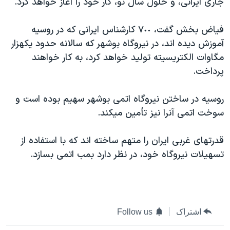
جاری ايرانی، و حلول سال نو، کار خود را آغاز خواهد کرد.
اسرائیل در جنگ
نرگس محمدی برنده جایزه نوبل صلح
فياض بخش گفت، ٧٠٠ کارشناس ايرانی که در روسيه
همایش محافظه‌کاران آمریکا «سی‌پک»
آموزش ديده اند، در نيروگاه بوشهر که سالانه حدود يکهزار
مگاوات الکتريسيته توليد خواهد کرد، به کار خواهند
صفحه‌های ویژه
پرداخت.
سفر پرزیدنت ترامپ به چین
روسيه در ساختن نيروگاه اتمی بوشهر سهيم بوده است و
سوخت اتمی آنرا نيز تأمين ميکند.
قدرتهای غربی ايران را متهم ساخته اند که با استفاده از
تسهيلات نيروگاه خود، در نظر دارد بمب اتمی بسازد.
اشتراک
Follow us