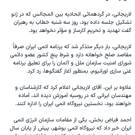
دنبال کنید
مستندها
فرهنگ و زندگی
لاريجانی، در گردهمائی اتحاديه بين المجالس که در ژنو
حقوق شهروندی
انتخابات ریاست جمهوری آمریکا ۲۰۲۴
تشکيل جلسه داده بود، روز سه شنبه خطاب به رهبران
اقتصادی
حمله جمهوری اسلامی به اسرائیل
گفت تهديد و تحريم کارساز و مؤثر نخواهد بود.
رمز مهسا
علم و فناوری
زبانهای مختلف
لاريجانی، بار ديگر متذکر شد که برنامه اتمی ايران صرفاً
اسرائیل در جنگ
ورزش زنان در ایران
مقاصد صلح خواهانه دارد و شرط پنج کشور عضو دائمی
گالری عکس
اعتراضات زن، زندگی، آزادی
شورای امنيت سازمان ملل و آلمان را برای تعليق برنامه
غنی سازی اورانيوم، بمنظور آغاز گفتگوها، رد کرد.
آرشیو پخش زنده
مجموعه مستندهای دادخواهی
تریبونال مردمی آبان ۹۸
علاوه بر اين، آقای لاريجانی اعلام کرد که کارشناسان و
دادگاه حمید نوری
مهندسان ايرانی که در روسيه آموزش ديده اند، آماده
خواهند بود، نخستين نيروگاه اتمی ايران را اداره کنند.
چهل سال گروگان‌گیری
قانون شفافیت دارائی کادر رهبری ایران
احمد فياض بخش، يکی از مقامات سازمان انرژی اتمی
اعتراضات مردمی آبان ۹۸
ايران خبر داد که نيروگاه اتمی بوشهر، پيش از پايان سال