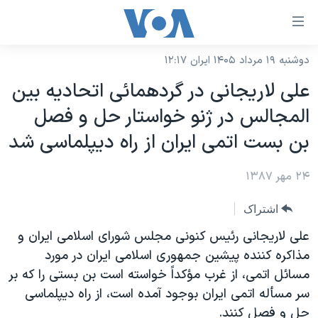
ینکهای
ابل
سترسی
دوشنبه ۱۹ مرداد ۱۴۰۵ ایران ۱۲:۱۷
خانه
هش
علی لاريجانی در گردهمائی اتحاديه بين
نسخه سبک وب‌سایت
ه
المجالس در ژنو خواستار حل و فصل
حتوای
موضوع ها
بن بست اتمی ايران از راه ديپلماسی شد
صلی
برنامه های تلویزیونی
ایران
هش
۲۴ مهر ۱۳۸۷
جدول برنامه ها
ه
آمریکا
فحه
صفحه‌های ویژه
جهان
اشتراک
صلی
فرکانس‌های صدای آمریکا
ورزشی
جام جهانی ۲۰۲۶
علی لاريجانی رئيس کنونی مجلس شورای اسلامی ايران و
هش
پخش رادیویی
مذاکره کننده پيشين جمهوری اسلامی ايران در مورد
ه
گزیده‌ها
عملیات خشم حماسی
مسائل اتمی، از غرب مؤکداً خواسته است بن بستی را که بر
ستجو
۲۵۰سالگی آمریکا
ویژه برنامه‌ها
یادگیری زبان انگلیسی
سر مسأله اتمی ايران بوجود آمده است، از راه ديپلماسی
ویدیوها
بایگانی برنامه‌های تلویزیونی
حل و فصل کنند.