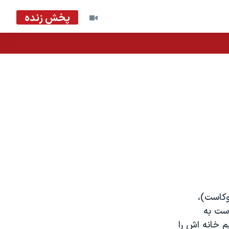
پخش زنده
وکاست)،
ست به
م خانه اش را