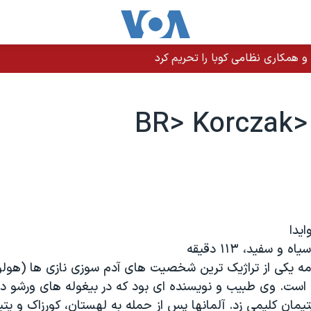
 و همکاری نظامی کوبا را تحریم کرد
BR>
ايدا
امه يکی از تراژيک ترين شخصيت های آدم سوزی نازی ها (هول
است. وی طبيب و نويسنده ای بود که در بيغوله های ورشو د
تيمان کليمی زد. آلمانها پس از حمله به لهستان، کورزاک و يتي