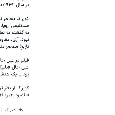
مستندها
فرهنگ و زندگی
در سال ۱۹۴۲به تريبلينکا نقل مکان دادند.
حقوق شهروندی
انتخابات ریاست جمهوری آمریکا ۲۰۲۴
کورزاک بخاطر ت
اقتصادی
حمله جمهوری اسلامی به اسرائیل
ضدکليمی اروپا، 
رمز مهسا
علم و فناوری
به گذشته به نظر 
اسرائیل در جنگ
ورزش زنان در ایران
نبود. آری، مقا
تاريخ معاصر م
گالری عکس
اعتراضات زن، زندگی، آزادی
آرشیو پخش زنده
مجموعه مستندهای دادخواهی
فيلم در عين ح
تریبونال مردمی آبان ۹۸
عين حال فناتيک 
بود با يک هدف 
دادگاه حمید نوری
چهل سال گروگان‌گیری
کورزاک از نظر 
قانون شفافیت دارائی کادر رهبری ایران
فيلمبرداری زيبا
اعتراضات مردمی آبان ۹۸
اشتراک
اسرائیل در جنگ