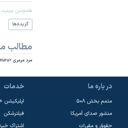
نرگس محمدی برنده جایزه نوبل صلح
همچنبن ببینید:
همایش محافظه‌کاران آمریکا «سی‌پک»
گزيده‌ها
صفحه‌های ویژه
سفر پرزیدنت ترامپ به چین
مطالب مر
مرد مرمری <BR> Człowiek z marmuru
در باره ما
خدمات
متمم بخش ۵۰۸
اپلیکیشن +VOA
منشور صدای آمریکا
فیلترشکن
حقوق و مقررات
اشتراک خبرن