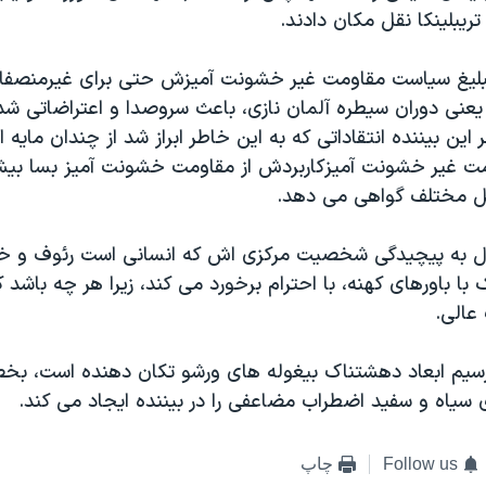
بليغ سياست مقاومت غير خشونت آميزش حتی برای غيرمنصفانه
يعنی دوران سيطره آلمان نازی، باعث سروصدا و اعتراضاتی شد
اين بيننده انتقاداتی که به اين خاطر ابراز شد از چندان مايه ا
ومت غير خشونت آميزکاربردش از مقاومت خشونت آميز بسا بيشت
لل مختلف گواهی می دهد.
ال به پيچيدگی شخصيت مرکزی اش که انسانی است رئوف و خ
با باورهای کهنه، با احترام برخورد می کند، زيرا هر چه باشد 
عالی.
ترسيم ابعاد دهشتناک بيغوله های ورشو تکان دهنده است، بخ
ی سياه و سفيد اضطراب مضاعفی را در بيننده ايجاد می کند.
Follow us
چاپ