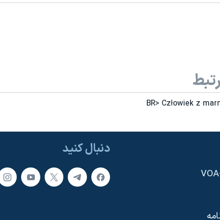
تبط
دنبال کنید
امه