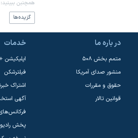
همچنبن ببینید:
نرگس محمدی برنده جایزه نوبل صلح
گزيده‌ها
همایش محافظه‌کاران آمریکا «سی‌پک»
صفحه‌های ویژه
در باره ما
خدمات
سفر پرزیدنت ترامپ به چین
متمم بخش ۵۰۸
اپلیکیشن +VOA
منشور صدای آمریکا
فیلترشکن
حقوق و مقررات
اشتراک خبرن
قوانین تالار
آگهی استخد
فرکانس‌های 
پخش رادیو
یادگیری زبان انگلیسی