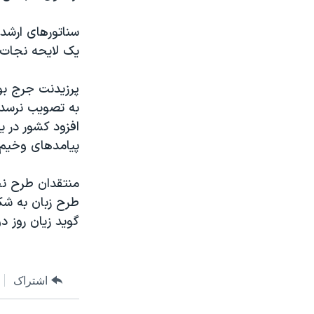
مستندها
فرهنگ و زندگی
حقوق شهروندی
انتخابات ریاست جمهوری آمریکا ۲۰۲۴
سناتورهای ارشد
يک لايحه نجات 
اقتصادی
حمله جمهوری اسلامی به اسرائیل
رمز مهسا
علم و فناوری
پرزيدنت جرج بو
اسرائیل در جنگ
ورزش زنان در ایران
به تصويب نرسد،
افزود کشور در ي
گالری عکس
اعتراضات زن، زندگی، آزادی
پيامدهای وخيم 
آرشیو پخش زنده
مجموعه مستندهای دادخواهی
تریبونال مردمی آبان ۹۸
طرح زبان به شک
دادگاه حمید نوری
گويد زيان روز دو
چهل سال گروگان‌گیری
قانون شفافیت دارائی کادر رهبری ایران
اعتراضات مردمی آبان ۹۸
اشتراک
اسرائیل در جنگ