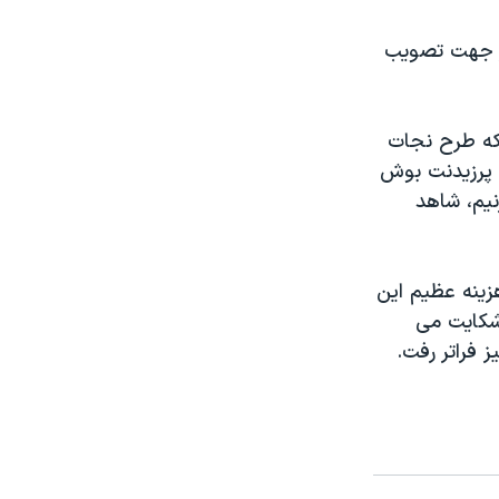
در جهت تصويب
که طرح نجات
 پرزيدنت بوش
نيم، شاهد
 به هزينه عظيم اين
شکايت می
ز فراتر رفت.