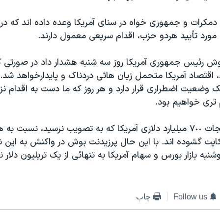
 دمکرات و جمهوری خواه در سنای آمريکا وعده داده اند که 
مورد تأييد هردو حزب، اقدام سريعی معمول دارند.
ش رئيس جمهوری آمريکا روز سه شنبه هشدار داد در صورتی 
 اقتصاد آمريکا متحمل زيان هائی دردناک و پايدارخواهد شد.
ک وضعيت اضطراری قرار دارد و هر روز که ما دست به اقدام نز
تری خواهيم بود.
منتقدان طرح نجات ٧٠٠ ميليارد دلاری آمريکا که به تصويب نرسيد، نسبت
ايت گشوده اند. با اين حال پرزيدنت بوش در واکنش به اين 
شنبه بازار بورس و سهام آمريکا به تنهائی از يک تريليون دلار ني
Follow us
چاپ