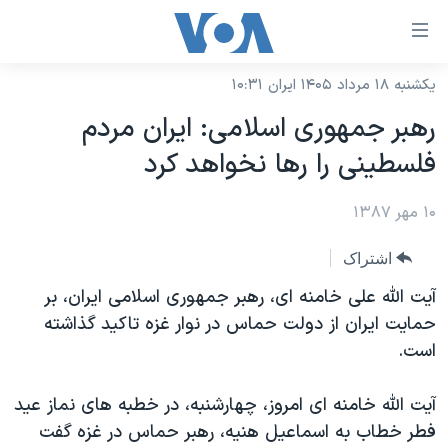
ینکهای
ابل
سترسی
یکشنبه ۱۸ مرداد ۱۴۰۵ ایران ۱۰:۳۱
خانه
هش
رهبر جمهوری اسلامی: ایران مردم
نسخه سبک وب‌سایت
ه
فلسطینی را رها نخواهد کرد
حتوای
موضوع ها
صلی
۱۰ مهر ۱۳۸۷
برنامه های تلویزیونی
ایران
هش
جدول برنامه ها
ه
آمریکا
اشتراک
فحه
صفحه‌های ویژه
جهان
آیت الله علی خامنه ای، رهبر جمهوری اسلامی ایران، بر
صلی
فرکانس‌های صدای آمریکا
حمایت ایران از دولت حماس در نوار غزه تاکید گذاشته
ورزشی
جام جهانی ۲۰۲۶
هش
است.
پخش رادیویی
ه
گزیده‌ها
عملیات خشم حماسی
ستجو
۲۵۰سالگی آمریکا
ویژه برنامه‌ها
آیت الله خامنه ای امروز، چهارشنبه، در خطبه های نماز عید
یادگیری زبان انگلیسی
فطر خطاب به اسماعیل هنیه، رهبر حماس در غزه گفت
ویدیوها
بایگانی برنامه‌های تلویزیونی