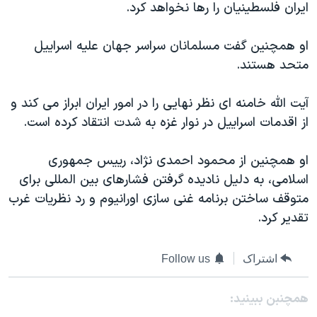
ایران فلسطینیان را رها نخواهد کرد.
دنبال کنید
مستندها
فرهنگ و زندگی
حقوق شهروندی
انتخابات ریاست جمهوری آمریکا ۲۰۲۴
او همچنین گفت مسلمانان سراسر جهان علیه اسراییل
متحد هستند.
اقتصادی
حمله جمهوری اسلامی به اسرائیل
رمز مهسا
علم و فناوری
آیت الله خامنه ای نظر نهایی را در امور ایران ابراز می کند و
زبانهای مختلف
اسرائیل در جنگ
ورزش زنان در ایران
از اقدمات اسراییل در نوار غزه به شدت انتقاد کرده است.
گالری عکس
اعتراضات زن، زندگی، آزادی
او همچنین از محمود احمدی نژاد، رییس جمهوری
آرشیو پخش زنده
مجموعه مستندهای دادخواهی
اسلامی، به دلیل نادیده گرفتن فشارهای بین المللی برای
تریبونال مردمی آبان ۹۸
متوقف ساختن برنامه غنی سازی اورانیوم و رد نظریات غرب
تقدیر کرد.
دادگاه حمید نوری
چهل سال گروگان‌گیری
اشتراک
Follow us
قانون شفافیت دارائی کادر رهبری ایران
اعتراضات مردمی آبان ۹۸
همچنبن ببینید: