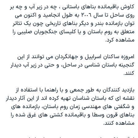
اسرائیل در جنگ
کاوش باقيمانده بناهای باستانی ، چه در زير آب و چه بر
نرگس محمدی برنده جایزه نوبل صلح
روی ساحل تا سال ٢٠٠٦ به طول انجاميد و اکنون می
توان بازمانده بندر و ديگر بناهای تاريخی چون يک تئاتر
همایش محافظه‌کاران آمریکا «سی‌پک»
متعلق به روم باستان و يا کليسای جنگجويان صليبی را
صفحه‌های ویژه
مشاهده کرد.
سفر پرزیدنت ترامپ به چین
امروزه ساکنان اسراييل و جهانگردان می توانند از اين
گنجينه باستان شناسی در ساحل، و حتی در زير آب ديدار
کنند.
بازديد کنندگان به طور جمعی و با راهنما با استفاده از
نقشه ای که باستان شناسان تهيه کرده اند از اين آثار ديدار
و شگفتی های مهندسی زمان روم باستان، بازمانده های
بناهای قرون وسطا و باقيمانده کشتی های غرق شده را
مشاهده کنند.