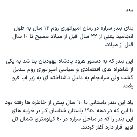
دنبال کنید
مستندها
فرهنگ و زندگی
***
حقوق شهروندی
انتخابات ریاست جمهوری آمریکا ۲۰۲۴
بنای بندر سزاره در زمان امپراتوری روم ١٢ سال به طول
اقتصادی
حمله جمهوری اسلامی به اسرائیل
انجاميد يعنی از ٢٢ سال قبل از ميلاد مسيح تا ١٠ سال
رمز مهسا
علم و فناوری
قبل از ميلاد.
زبانهای مختلف
اسرائیل در جنگ
ورزش زنان در ایران
اين بندر که به دستور هرود پادشاه يهوديان بنا شد به يکی
گالری عکس
اعتراضات زن، زندگی، آزادی
از شاهراه های اقتصادی و سياسی امپراتوری روم تبديل
آرشیو پخش زنده
مجموعه مستندهای دادخواهی
گشت ولی سرانجام به دليل ناشناخته ای به زير آب فرو
تریبونال مردمی آبان ۹۸
رفت.
دادگاه حمید نوری
ياد اين بندر باستانی تا ٦٠ سال پيش از خاطره ها رفته بود
چهل سال گروگان‌گیری
تا اين که در دهه ١٩٥٠ باستان شناسان کار بر خرابه های
قانون شفافیت دارائی کادر رهبری ایران
اين بندر را که در ساحل سزاره در ٤٠ کيلومتری شمال تل
اويو قرار دارد آغاز کردند.
اعتراضات مردمی آبان ۹۸