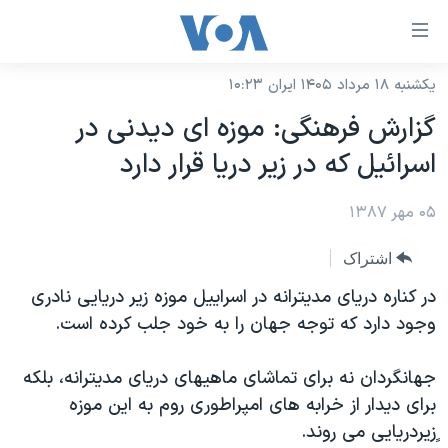
ینکهای
ابل
سترسی
یکشنبه ۱۸ مرداد ۱۴۰۵ ایران ۱۰:۲۳
خانه
هش
گزارش فرهنگی: موزه ای ديدنی در
نسخه سبک وب‌سایت
ه
اسرائيل که در زیر دریا قرار دارد
حتوای
موضوع ها
صلی
۰۵ مهر ۱۳۸۷
برنامه های تلویزیونی
ایران
هش
جدول برنامه ها
ه
آمریکا
اشتراک
فحه
صفحه‌های ویژه
جهان
در کناره دريای مديترانه در اسراييل موزه زير دريايی نادری
صلی
فرکانس‌های صدای آمریکا
وجود دارد که توجه جهان را به خود جلب کرده است.
ورزشی
جام جهانی ۲۰۲۶
هش
پخش رادیویی
ه
گزیده‌ها
عملیات خشم حماسی
جهانگردان نه برای تماشای ماهيهای دريای مديترانه، بلکه
ستجو
۲۵۰سالگی آمریکا
ویژه برنامه‌ها
برای ديدار از خرابه های امپراطوری روم به اين موزه
یادگیری زبان انگلیسی
ٍزيردريايی می روند.
ویدیوها
بایگانی برنامه‌های تلویزیونی