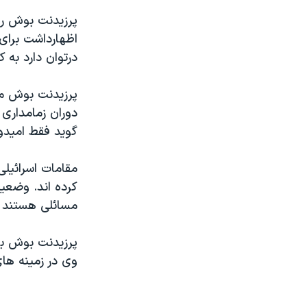
مستندها
فرهنگ و زندگی
پرزیدنت بوش ر
حقوق شهروندی
انتخابات ریاست جمهوری آمریکا ۲۰۲۴
اظهارداشت برای
اقتصادی
حمله جمهوری اسلامی به اسرائیل
درتوان دارد به ک
رمز مهسا
علم و فناوری
پرزیدنت بوش ما
اسرائیل در جنگ
ورزش زنان در ایران
دوران زمامداری
گالری عکس
اعتراضات زن، زندگی، آزادی
گوید فقط امیدوا
آرشیو پخش زنده
مجموعه مستندهای دادخواهی
مقامات اسرائیلی 
تریبونال مردمی آبان ۹۸
کرده اند. وضعی
دادگاه حمید نوری
مسائلی هستند 
چهل سال گروگان‌گیری
پرزیدنت بوش با
قانون شفافیت دارائی کادر رهبری ایران
وی در زمینه ها
اعتراضات مردمی آبان ۹۸
اسرائیل در جنگ