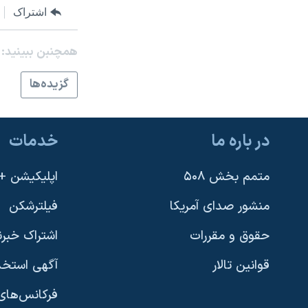
اشتراک
نرگس محمدی برنده جایزه نوبل صلح
همایش محافظه‌کاران آمریکا «سی‌پک»
همچنبن ببینید:
صفحه‌های ویژه
گزيده‌ها
سفر پرزیدنت ترامپ به چین
در باره ما
خدمات
متمم بخش ۵۰۸
اپلیکیشن +VOA
منشور صدای آمریکا
فیلترشکن
حقوق و مقررات
اشتراک خبرن
قوانین تالار
آگهی استخد
فرکانس‌های 