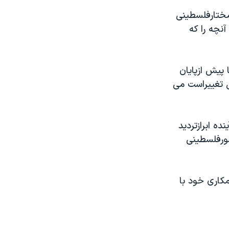
ختارفلسطینی
نچه را که
پیش ازپایان
ل تغییراست می
ده ابرازتردید
شورفلسطینی
کاری خود با