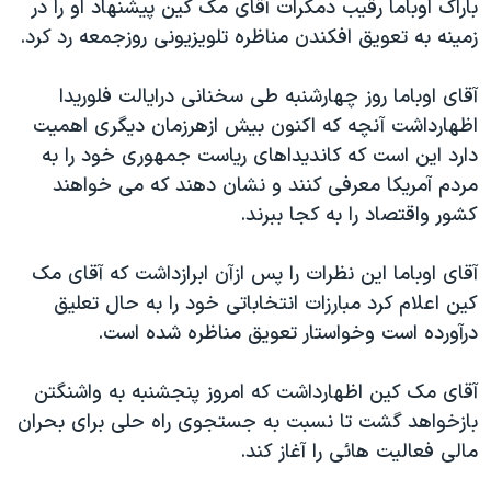
باراک اوباما رقیب دمکرات آقای مک کین پیشنهاد او را در
دنبال کنید
مستندها
فرهنگ و زندگی
زمینه به تعویق افکندن مناظره تلویزیونی روزجمعه رد کرد.
حقوق شهروندی
انتخابات ریاست جمهوری آمریکا ۲۰۲۴
آقای اوباما روز چهارشنبه طی سخنانی درایالت فلوریدا
اقتصادی
حمله جمهوری اسلامی به اسرائیل
اظهارداشت آنچه که اکنون بیش ازهرزمان دیگری اهمیت
رمز مهسا
علم و فناوری
دارد این است که کاندیداهای ریاست جمهوری خود را به
زبانهای مختلف
اسرائیل در جنگ
ورزش زنان در ایران
مردم آمریکا معرفی کنند و نشان دهند که می خواهند
کشور واقتصاد را به کجا ببرند.
گالری عکس
اعتراضات زن، زندگی، آزادی
آرشیو پخش زنده
مجموعه مستندهای دادخواهی
آقای اوباما این نظرات را پس ازآن ابرازداشت که آقای مک
تریبونال مردمی آبان ۹۸
کین اعلام کرد مبارزات انتخاباتی خود را به حال تعلیق
درآورده است وخواستار تعویق مناظره شده است.
دادگاه حمید نوری
چهل سال گروگان‌گیری
آقای مک کین اظهارداشت که امروز پنجشنبه به واشنگتن
قانون شفافیت دارائی کادر رهبری ایران
بازخواهد گشت تا نسبت به جستجوی راه حلی برای بحران
مالی فعالیت هائی را آغاز کند.
اعتراضات مردمی آبان ۹۸