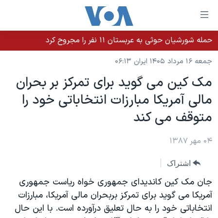
ینکهای
ابل
سترسی
حمله شورشیان حوثی به عربستان ۱۱ نفر را مجروح کرد
خانه
هش
جمعه ۱۶ مرداد ۱۴۰۵ ایران ۰۶:۱۳
نسخه سبک وب‌سایت
ه
مک کین می گوید برای تمرکز بر بحران
حتوای
موضوع ها
مالی آمریکا مبارزات انتخاباتی خود را
صلی
برنامه های تلویزیونی
ایران
هش
متوقف می کند
جدول برنامه ها
ه
آمریکا
فحه
صفحه‌های ویژه
۰۴ مهر ۱۳۸۷
جهان
صلی
فرکانس‌های صدای آمریکا
ورزشی
جام جهانی ۲۰۲۶
هش
اشتراک
پخش رادیویی
ه
گزیده‌ها
عملیات خشم حماسی
جان مک کین کاندیدای جمهوری خواه ریاست جمهوری
ستجو
۲۵۰سالگی آمریکا
ویژه برنامه‌ها
آمریکا می گوید برای تمرکز بربحران مالی آمریکا، مبارزات
یادگیری زبان انگلیسی
انتخاباتی خود را به حال تعلیق درآورده است. با این حال
ویدیوها
بایگانی برنامه‌های تلویزیونی