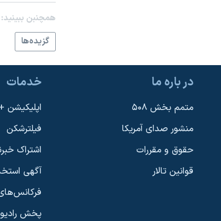
نرگس محمدی برنده جایزه نوبل صلح
همچنبن ببینید:
همایش محافظه‌کاران آمریکا «سی‌پک»
گزيده‌ها
صفحه‌های ویژه
سفر پرزیدنت ترامپ به چین
در باره ما
خدمات
متمم بخش ۵۰۸
اپلیکیشن +VOA
منشور صدای آمریکا
فیلترشکن
حقوق و مقررات
اشتراک خبرن
قوانین تالار
آگهی استخد
فرکانس‌های 
پخش رادیو