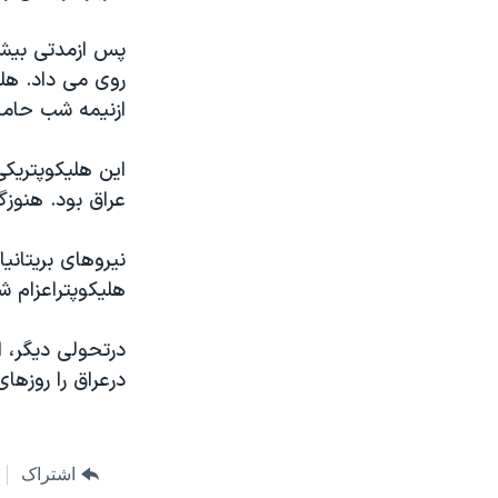
مستندها
فرهنگ و زندگی
حقوق شهروندی
انتخابات ریاست جمهوری آمریکا ۲۰۲۴
پس ازمدتی بیش ا
اقتصادی
حمله جمهوری اسلامی به اسرائیل
ازنیمه شب حامل
رمز مهسا
علم و فناوری
اسرائیل در جنگ
ورزش زنان در ایران
این هلیکوپتریکی
عراق بود. هنوز
گالری عکس
اعتراضات زن، زندگی، آزادی
آرشیو پخش زنده
مجموعه مستندهای دادخواهی
نیروهای بریتانی
تریبونال مردمی آبان ۹۸
هلیکوپتراعزام ش
دادگاه حمید نوری
چهل سال گروگان‌گیری
درعراق را روزها
قانون شفافیت دارائی کادر رهبری ایران
اعتراضات مردمی آبان ۹۸
اشتراک
اسرائیل در جنگ