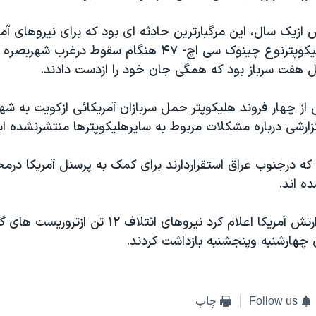
زیک سال، این مرگبارترین حادثه ای بود که برای نیروهای آمر
روی می داد. هلیکوپترنوع چینوک سی اچ- ۴۷ هنگام سقوط درغر
 هفت سرباز بود که همگی جان خود را ازدست دادند.
 از چهار فروند هلیکوپتر حمل سربازان آمریکائی ازکویت به شه
گزارشی درباره مشکلات مربوط به سایرهلیکوپترها منتشرنشده ا
ا که درجنوب عراق استقراردارند برای کمک به پرسنل آمریکا در
ده اند.
درتحولی دیگر، ارتش آمریکا اعلام کرد نیروهای ائتلاف ۱۲ 
ی چهارشنبه وپنجشنبه بازداشت کردند.
Follow us
چاپ