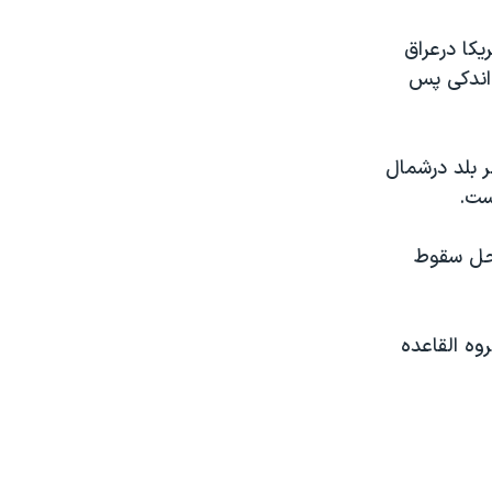
یکا درعراق
ب شهربصره اندکی پس
ر بلد درشمال
ست.
محل سقوط
تن ازتروریست های گروه القاعده