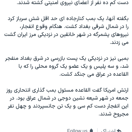
اسرائیل در جنگ
دست کم ده نفر از اعضای نیروی امنیتی کشته شدند.
نرگس محمدی برنده جایزه نوبل صلح
بگفته آنها، یک بمب کنارجاده ای حد اقل شش سرباز کرد
همایش محافظه‌کاران آمریکا «سی‌پک»
را در شمال شرقی بغداد کشت. هنگام وقوع انفجار،
صفحه‌های ویژه
نیروهای پشمرگه در شهر خانقین در نزدیکی مرز ایران گشت
می زدند.
سفر پرزیدنت ترامپ به چین
بمبی نیز در نزدیکی یک پست بازرسی در شرق بغداد منفجر
شد، و سه پلیس و یک عضو یک گروه محلی را که با
القاعده در عراق می جنگد کشت.
ارتش امریکا گفت القاعده مسئول بمب گذاری انتحاری روز
جمعه در شهر شیعه نشین دوجی در شمال عراق بود. در
این انفجار دست کم سی و يک تن جانسپردند و چهل نفر
مجروح شدند.
اشتراک
Follow us