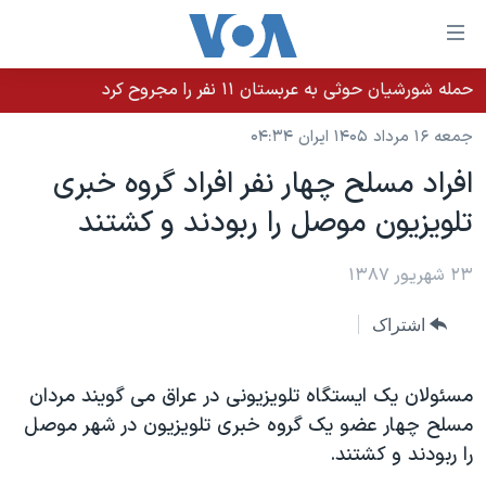
ینکهای
ابل
سترسی
حمله شورشیان حوثی به عربستان ۱۱ نفر را مجروح کرد
خانه
هش
جمعه ۱۶ مرداد ۱۴۰۵ ایران ۰۴:۳۴
نسخه سبک وب‌سایت
ه
افراد مسلح چهار نفر افراد گروه خبری
حتوای
موضوع ها
تلويزيون موصل را ربودند و کشتند
صلی
برنامه های تلویزیونی
ایران
هش
جدول برنامه ها
ه
۲۳ شهریور ۱۳۸۷
آمریکا
فحه
صفحه‌های ویژه
جهان
اشتراک
صلی
فرکانس‌های صدای آمریکا
ورزشی
جام جهانی ۲۰۲۶
هش
پخش رادیویی
ه
گزیده‌ها
عملیات خشم حماسی
مسئولان یک ایستگاه تلویزیونی در عراق می گویند مردان
ستجو
مسلح چهار عضو یک گروه خبری تلویزیون در شهر موصل
۲۵۰سالگی آمریکا
ویژه برنامه‌ها
یادگیری زبان انگلیسی
را ربودند و کشتند.
ویدیوها
بایگانی برنامه‌های تلویزیونی