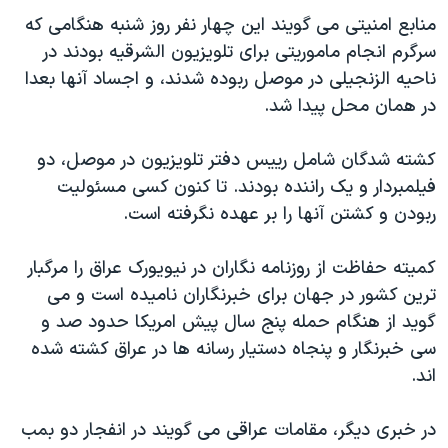
دنبال کنید
مستندها
فرهنگ و زندگی
منابع امنیتی می گویند اين چهار نفر روز شنبه هنگامی که
سرگرم انجام ماموریتی برای تلویزیون الشرقیه بودند در
حقوق شهروندی
انتخابات ریاست جمهوری آمریکا ۲۰۲۴
ناحیه الزنجیلی در موصل ربوده شدند، و اجساد آنها بعدا
اقتصادی
حمله جمهوری اسلامی به اسرائیل
در همان محل پیدا شد.
رمز مهسا
علم و فناوری
زبانهای مختلف
کشته شدگان شامل رییس دفتر تلویزیون در موصل، دو
اسرائیل در جنگ
ورزش زنان در ایران
فیلمبردار و یک راننده بودند. تا کنون کسی مسئولیت
گالری عکس
اعتراضات زن، زندگی، آزادی
ربودن و کشتن آنها را بر عهده نگرفته است.
آرشیو پخش زنده
مجموعه مستندهای دادخواهی
کمیته حفاظت از روزنامه نگاران در نیویورک عراق را مرگبار
تریبونال مردمی آبان ۹۸
ترین کشور در جهان برای خبرنگاران نامیده است و می
دادگاه حمید نوری
گوید از هنگام حمله پنج سال پيش امریکا حدود صد و
چهل سال گروگان‌گیری
سی خبرنگار و پنجاه دستیار رسانه ها در عراق کشته شده
اند.
قانون شفافیت دارائی کادر رهبری ایران
اعتراضات مردمی آبان ۹۸
در خبری دیگر، مقامات عراقی می گویند در انفجار دو بمب