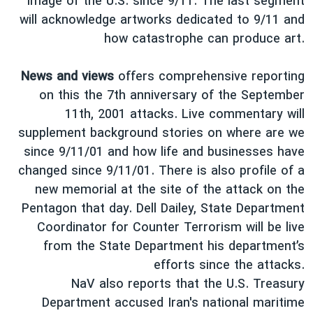
image of the U.S. since 9/11. The last segment
دنبال کنید
مستندها
فرهنگ و زندگی
will acknowledge artworks dedicated to 9/11 and
how catastrophe can produce art.
حقوق شهروندی
انتخابات ریاست جمهوری آمریکا ۲۰۲۴
اقتصادی
حمله جمهوری اسلامی به اسرائیل
News and views
offers comprehensive reporting
رمز مهسا
علم و فناوری
on this the 7th anniversary of the September
زبانهای مختلف
11th, 2001 attacks. Live commentary will
اسرائیل در جنگ
ورزش زنان در ایران
supplement background stories on where are we
گالری عکس
اعتراضات زن، زندگی، آزادی
since 9/11/01 and how life and businesses have
آرشیو پخش زنده
مجموعه مستندهای دادخواهی
changed since 9/11/01. There is also profile of a
new memorial at the site of the attack on the
تریبونال مردمی آبان ۹۸
Pentagon that day. Dell Dailey, State Department
دادگاه حمید نوری
Coordinator for Counter Terrorism will be live
چهل سال گروگان‌گیری
from the State Department his department’s
efforts since the attacks.
قانون شفافیت دارائی کادر رهبری ایران
NaV also reports that the U.S. Treasury
اعتراضات مردمی آبان ۹۸
Department accused Iran's national maritime