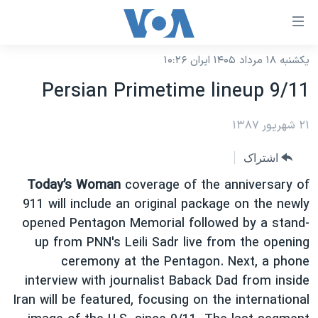
ینکهای
ابل
سترسی
یکشنبه ۱۸ مرداد ۱۴۰۵ ایران ۱۰:۲۶
خانه
هش
Persian Primetime lineup 9/11
نسخه سبک وب‌سایت
ه
حتوای
۲۱ شهریور ۱۳۸۷
موضوع ها
صلی
برنامه های تلویزیونی
ایران
اشتراک
هش
جدول برنامه ها
ه
آمریکا
Today’s Woman
coverage of the anniversary of
فحه
صفحه‌های ویژه
911 will include an original package on the newly
جهان
صلی
opened Pentagon Memorial followed by a stand-
فرکانس‌های صدای آمریکا
ورزشی
جام جهانی ۲۰۲۶
هش
up from PNN's Leili Sadr live from the opening
پخش رادیویی
ه
گزیده‌ها
عملیات خشم حماسی
ceremony at the Pentagon. Next, a phone
ستجو
interview with journalist Baback Dad from inside
۲۵۰سالگی آمریکا
ویژه برنامه‌ها
یادگیری زبان انگلیسی
Iran will be featured, focusing on the international
ویدیوها
بایگانی برنامه‌های تلویزیونی