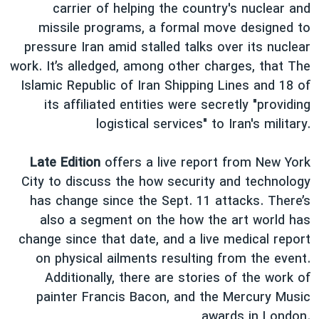
اسرائیل در جنگ
carrier of helping the country's nuclear and
missile programs, a formal move designed to
نرگس محمدی برنده جایزه نوبل صلح
pressure Iran amid stalled talks over its nuclear
همایش محافظه‌کاران آمریکا «سی‌پک»
work. It’s alledged, among other charges, that The
صفحه‌های ویژه
Islamic Republic of Iran Shipping Lines and 18 of
its affiliated entities were secretly "providing
سفر پرزیدنت ترامپ به چین
logistical services" to Iran's military.
Late Edition
offers a live report from New York
City to discuss the how security and technology
has change since the Sept. 11 attacks. There’s
also a segment on the how the art world has
change since that date, and a live medical report
on physical ailments resulting from the event.
Additionally, there are stories of the work of
painter Francis Bacon, and the Mercury Music
awards in London.