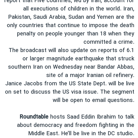
report that Five countries, led by Iran, account for
دنبال کنید
مستندها
فرهنگ و زندگی
all executions of children in the world. Iran,
Pakistan, Saudi Arabia, Sudan and Yemen are the
حقوق شهروندی
انتخابات ریاست جمهوری آمریکا ۲۰۲۴
only countries that continue to impose the death
اقتصادی
حمله جمهوری اسلامی به اسرائیل
penalty on people younger than 18 when they
رمز مهسا
علم و فناوری
committed a crime.
زبانهای مختلف
The broadcast will also update on reports of 6.1
اسرائیل در جنگ
ورزش زنان در ایران
or larger magnitude earthquake that struck
گالری عکس
اعتراضات زن، زندگی، آزادی
southern Iran on Wednesday near Bandar Abbas,
آرشیو پخش زنده
مجموعه مستندهای دادخواهی
site of a major Iranian oil refinery.
Janice Jacobs from the US State Dept. will be live
تریبونال مردمی آبان ۹۸
on set to discuss the US visa issue. The segment
دادگاه حمید نوری
will be open to email questions.
چهل سال گروگان‌گیری
Roundtable
hosts Saad Eddin Ibrahim to talk
قانون شفافیت دارائی کادر رهبری ایران
about democracy and freedom fighting in the
اعتراضات مردمی آبان ۹۸
Middle East. He’ll be live in the DC studio.