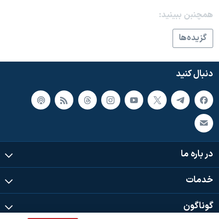
همچنبن ببینید:
گزيده‌ها
دنبال کنید
در باره ما
خدمات
گوناگون