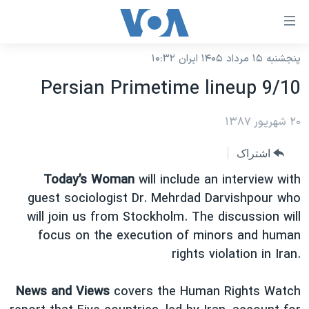
ینکهای
ابل
سترسی
پنجشنبه ۱۵ مرداد ۱۴۰۵ ایران ۱۰:۳۲
خانه
هش
Persian Primetime lineup 9/10
نسخه سبک وب‌سایت
ه
حتوای
۲۰ شهریور ۱۳۸۷
موضوع ها
صلی
برنامه های تلویزیونی
ایران
اشتراک
هش
جدول برنامه ها
ه
آمریکا
Today’s Woman
will include an interview with
فحه
صفحه‌های ویژه
guest sociologist Dr. Mehrdad Darvishpour who
جهان
صلی
will join us from Stockholm. The discussion will
فرکانس‌های صدای آمریکا
ورزشی
جام جهانی ۲۰۲۶
هش
focus on the execution of minors and human
پخش رادیویی
ه
گزیده‌ها
عملیات خشم حماسی
rights violation in Iran.
ستجو
۲۵۰سالگی آمریکا
ویژه برنامه‌ها
یادگیری زبان انگلیسی
News and Views
covers the Human Rights Watch
ویدیوها
بایگانی برنامه‌های تلویزیونی