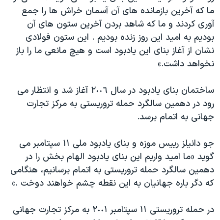
اسرائیل در جنگ
ما که آخرین بازمانده های آن آسمان خراش ها را جمع
نرگس محمدی برنده جایزه نوبل صلح
آوری کردند و ما که شاهد بردن آخرین ستون های آن
بودیم به امید این روز زنده بودیم . این ستون فولادی
همایش محافظه‌کاران آمریکا «سی‌پک»
نشان از آغاز بنای این یادبود است و هیچ مانعی ما را باز
صفحه‌های ویژه
نخواهد داشت.»
سفر پرزیدنت ترامپ به چین
ساختمان بنای یادبود در سال ٢٠٠٦ آغاز شد و انتظار می
رود در دهمین سالگرد حمله تروریستی به مرکز تجارت
جهانی به اتمام برسد.
جو دانیلز رییس موزه و بنای یادبود ملی ١١ سپتامبر می
گوید «ما امید واریم این بنای یادبود الهام بخش را در
دهمین سالگرد حمله تروریستی به اتمام برسانیم، هنگامی
که دگر باره جهانیان به این نقطه چشم خواهند دوخت .»
در حمله تروریستی ١١ سپتامبر ٢٠٠١ به مرکز تجارت جهانی