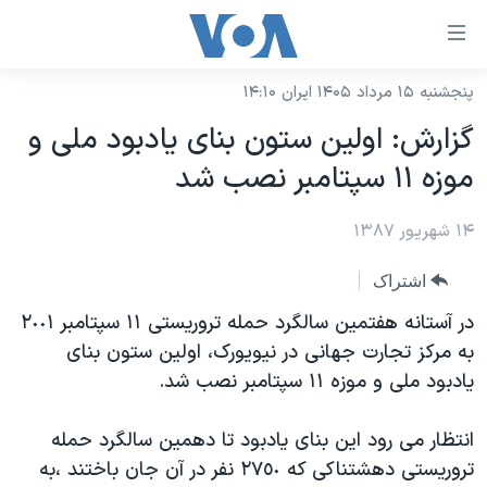
ینکهای
ابل
سترسی
پنجشنبه ۱۵ مرداد ۱۴۰۵ ایران ۱۴:۱۰
خانه
هش
گزارش: اولین ستون بنای یادبود ملی و
نسخه سبک وب‌سایت
ه
موزه ١١ سپتامبر نصب شد
حتوای
موضوع ها
صلی
۱۴ شهریور ۱۳۸۷
برنامه های تلویزیونی
ایران
هش
جدول برنامه ها
ه
آمریکا
اشتراک
فحه
صفحه‌های ویژه
جهان
در آستانه هفتمین سالگرد حمله تروریستی ١١ سپتامبر ٢٠٠١
صلی
فرکانس‌های صدای آمریکا
به مرکز تجارت جهانی در نیویورک، اولین ستون بنای
ورزشی
جام جهانی ۲۰۲۶
هش
یادبود ملی و موزه ١١ سپتامبر نصب شد.
پخش رادیویی
ه
گزیده‌ها
عملیات خشم حماسی
ستجو
۲۵۰سالگی آمریکا
ویژه برنامه‌ها
انتظار می رود این بنای یادبود تا دهمین سالگرد حمله
یادگیری زبان انگلیسی
تروریستی دهشتناکی که ٢٧٥٠ نفر در آن جان باختند ،به
ویدیوها
بایگانی برنامه‌های تلویزیونی