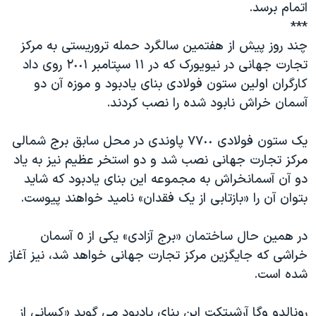
اتمام برسد.
دنبال کنید
مستندها
فرهنگ و زندگی
***
حقوق شهروندی
انتخابات ریاست جمهوری آمریکا ۲۰۲۴
چند روز پیش از هفتمین سالگرد حمله تروریستی به مرکز
تجارت جهانی در نیویورک که در ١١ سپتامبر ٢٠٠١ روی داد
اقتصادی
حمله جمهوری اسلامی به اسرائیل
کارگران اولین ستون فولادی بنای یادبود و موزه آن دو
رمز مهسا
علم و فناوری
آسمان خراش نابود شده را نصب کردند.
زبانهای مختلف
اسرائیل در جنگ
ورزش زنان در ایران
یک ستون فولادی ٧٧٠٠ پاوندی در محل سابق برج شمالی
گالری عکس
اعتراضات زن، زندگی، آزادی
مرکز تجارت جهانی نصب شد و دو استخر عظیم نیز به یاد
آرشیو پخش زنده
مجموعه مستندهای دادخواهی
دو آن آسمانخراش به مجموعه این بنای یادبود که شاید
تریبونال مردمی آبان ۹۸
بتوان آن را «بازتابی از یک فقدان» نامید خواهند پیوست.
دادگاه حمید نوری
در همین حال ساختمان «برج آزادی» یکی از ٥ آسمان
چهل سال گروگان‌گیری
خراشی که جایگزین مرکز تجارت جهانی خواهد شد، نیز آغاز
قانون شفافیت دارائی کادر رهبری ایران
شده است.
اعتراضات مردمی آبان ۹۸
رونالدو وگا آرشیتکت این بنای یادبود می گوید «کسانی از