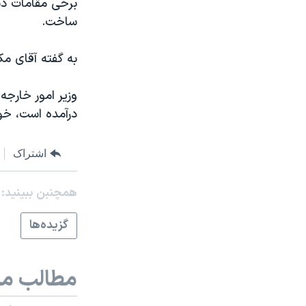
برخی مقامات ديگ
مستندها
فرهنگ و زندگی
ساخت.
حقوق شهروندی
انتخابات ریاست جمهوری آمریکا ۲۰۲۴
اقتصادی
حمله جمهوری اسلامی به اسرائیل
به گفته آقای مک
رمز مهسا
علم و فناوری
وزير امور خارجه
اسرائیل در جنگ
ورزش زنان در ایران
درآمده است، خوا
گالری عکس
اعتراضات زن، زندگی، آزادی
آرشیو پخش زنده
مجموعه مستندهای دادخواهی
اشتراک
تریبونال مردمی آبان ۹۸
همچنبن ببینید:
دادگاه حمید نوری
گزيده‌ها
چهل سال گروگان‌گیری
قانون شفافیت دارائی کادر رهبری ایران
مطالب مر
اعتراضات مردمی آبان ۹۸
اسرائیل در جنگ