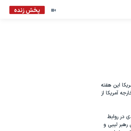
پخش زنده
ريکا اين هفته
رجه آمريکا از
 در روابط
رهبر ليبی و