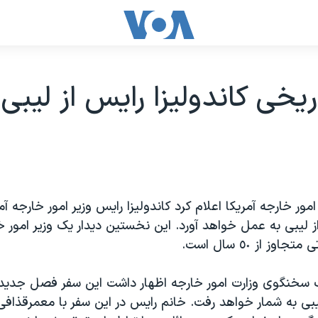
ريخی کاندوليزا رايس از ليبی
ور خارجه آمريکا اعلام کرد کاندوليزا رايس وزير امور خارجه آم
ز ليبی به عمل خواهد آورد. اين نخستين ديدار يک وزير امور خا
ز از ٥٠ سال است.
خنگوی وزارت امور خارجه اظهار داشت اين سفر فصل جديدی
يبی به شمار خواهد رفت. خانم رايس در اين سفر با معمرقذافی 