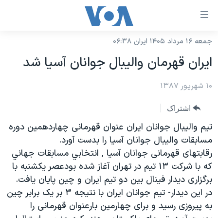
ینکهای
ابل
سترسی
جمعه ۱۶ مرداد ۱۴۰۵ ایران ۰۶:۳۸
خانه
هش
ایران قهرمان والیبال جوانان آسیا شد
نسخه سبک وب‌سایت
ه
حتوای
۱۰ شهریور ۱۳۸۷
موضوع ها
صلی
برنامه های تلویزیونی
ایران
اشتراک
هش
جدول برنامه ها
ه
آمریکا
تیم والیبال جوانان ایران عنوان قهرمانی چهاردهمين دوره
فحه
صفحه‌های ویژه
مسابقات واليبال جوانان آسيا را بدست آورد.
جهان
صلی
رقابتهای قهرمانی جوانان آسیا , انتخابي مسابقات جهاني
فرکانس‌های صدای آمریکا
ورزشی
جام جهانی ۲۰۲۶
هش
که با شرکت ۱۳ تيم در تهران آغاز شده بودعصر یکشنبه با
پخش رادیویی
ه
گزیده‌ها
عملیات خشم حماسی
برگزاری دیدار فینال بین دو تيم ايران و چين پایان یافت.
ستجو
در این دیدار- تیم جوانان ایران با نتیجه ۳ بر یک برابر چين
۲۵۰سالگی آمریکا
ویژه برنامه‌ها
یادگیری زبان انگلیسی
به پیروزی رسید و برای چهارمین بارعنوان قهرمانی را
ویدیوها
بایگانی برنامه‌های تلویزیونی