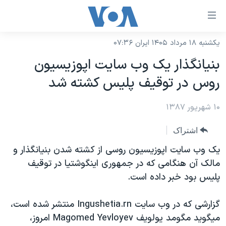
ینکهای
ابل
سترسی
یکشنبه ۱۸ مرداد ۱۴۰۵ ایران ۰۷:۳۶
خانه
هش
بنيانگذار يک وب سايت اپوزيسيون
نسخه سبک وب‌سایت
ه
روس در توقيف پليس کشته شد
حتوای
موضوع ها
صلی
۱۰ شهریور ۱۳۸۷
برنامه های تلویزیونی
ایران
هش
جدول برنامه ها
ه
آمریکا
اشتراک
فحه
صفحه‌های ویژه
جهان
يک وب سايت اپوزيسيون روسی از کشته شدن بنيانگذار و
صلی
فرکانس‌های صدای آمریکا
مالک آن هنگامی که در جمهوری اينگوشتيا در توقيف
ورزشی
جام جهانی ۲۰۲۶
هش
پليس بود خبر داده است.
پخش رادیویی
ه
گزیده‌ها
عملیات خشم حماسی
ستجو
۲۵۰سالگی آمریکا
ویژه برنامه‌ها
گزارشی که در وب سايت Ingushetia.rn منتشر شده است،
یادگیری زبان انگلیسی
ميگويد مگومد يولويف Magomed Yevloyev امروز،
ویدیوها
بایگانی برنامه‌های تلویزیونی