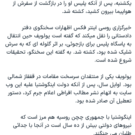
يکشنبه، پس از آنکه پليس او را در بازگشت از سفرش از
دنبال کنید
مستندها
فرهنگ و زندگی
هواپيما بيرون کشيد، کشته شد.
حقوق شهروندی
انتخابات ریاست جمهوری آمریکا ۲۰۲۴
خبرگزاری روسی اينتر فکس اظهارات سخنگوی دفتر
اقتصادی
حمله جمهوری اسلامی به اسرائیل
دادستانی را نقل ميکند که گفته است يولويف حين انتقال
رمز مهسا
علم و فناوری
به پاسگاه پليس برای بازجوئی، بر اثر گلوله ای که به سرش
زبانهای مختلف
اسرائیل در جنگ
ورزش زنان در ایران
شليک شده بود، کشته شد. به گفته اين سخنگو، تحقيقات
شروع شده است.
گالری عکس
اعتراضات زن، زندگی، آزادی
آرشیو پخش زنده
مجموعه مستندهای دادخواهی
يولويف يکی از منتقدان سرسخت مقامات در قفقاز شمالی
تریبونال مردمی آبان ۹۸
بود. اوايل سال، پس از آنکه دولت اينگوشتيا عليه اين وب
سايت به اتهام نشر مطالب افراطی اعلام جرم کرد، دستور
دادگاه حمید نوری
تعطيل آن صادر شده بود.
چهل سال گروگان‌گیری
قانون شفافیت دارائی کادر رهبری ایران
اينگوشتيا با جمهوری چچن روسيه هم مرز است که
نيروهای دولتی بيش از ده سال است در آنجا با جدائی
اعتراضات مردمی آبان ۹۸
طلبان می جنگند.