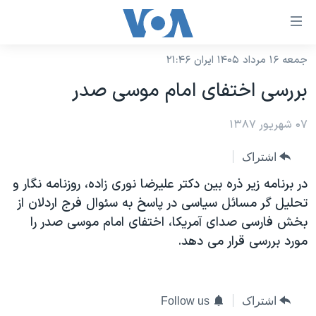
ینکهای
ابل
سترسی
جمعه ۱۶ مرداد ۱۴۰۵ ایران ۲۱:۴۶
خانه
هش
بررسی اختفای ‌امام موسی صدر
نسخه سبک وب‌سایت
ه
حتوای
۰۷ شهریور ۱۳۸۷
موضوع ها
صلی
برنامه های تلویزیونی
ایران
اشتراک
هش
جدول برنامه ها
ه
آمریکا
در برنامه زير ذره بين دکتر عليرضا نوری زاده، روزنامه نگار و
فحه
صفحه‌های ویژه
تحليل گر مسائل سياسی در پاسخ به سئوال فرج اردلان از
جهان
صلی
بخش فارسی صدای آمريکا، اختفای امام موسی صدر را
فرکانس‌های صدای آمریکا
ورزشی
جام جهانی ۲۰۲۶
هش
مورد بررسی قرار می دهد.
پخش رادیویی
ه
گزیده‌ها
عملیات خشم حماسی
ستجو
۲۵۰سالگی آمریکا
ویژه برنامه‌ها
یادگیری زبان انگلیسی
اشتراک
Follow us
ویدیوها
بایگانی برنامه‌های تلویزیونی