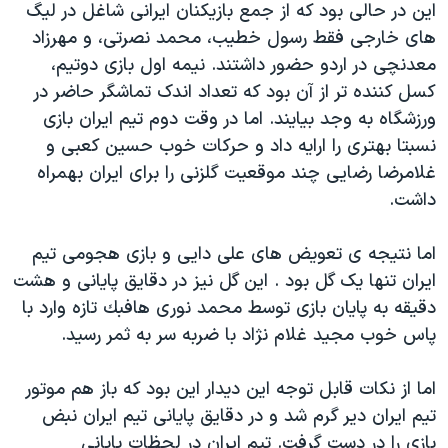
اين در حالی بود كه از جمع بازيكنان ايرانی شاغل در ليگ
دنبال کنید
مستندها
فرهنگ و زندگی
های خارجی فقط رسول خطيب، محمد نصرتی، و مهرزاد
حقوق شهروندی
انتخابات ریاست جمهوری آمریکا ۲۰۲۴
معدنچی در اردو حضور داشتند. نيمه اول بازی دوتيم،
کسل کننده تر از آن بود که تعداد اندک تماشگر حاضر در
اقتصادی
حمله جمهوری اسلامی به اسرائیل
ورزشگاه به وجد بيايند. اما در وقت دوم تيم ايران بازی
رمز مهسا
علم و فناوری
نسبتا بهتری را ارايه داد و حرکات خوب حسين كعبی و
زبانهای مختلف
اسرائیل در جنگ
ورزش زنان در ایران
غلامرضا رضايی چند موقعيت گلزنی را برای ايران بهمراه
داشت.
گالری عکس
اعتراضات زن، زندگی، آزادی
آرشیو پخش زنده
مجموعه مستندهای دادخواهی
اما نتيجه ی تعويض های علی دايی و بازی هجومی تيم
تریبونال مردمی آبان ۹۸
ايران تنها يک گل بود . اين گل نيز در دقايق پايانی و هشت
دقيقه به پايان بازی توسط محمد نوری هافبك تازه وارد با
دادگاه حمید نوری
پاس خوب مجيد غلام نژاد با ضربه سر به ثمر رسيد.
چهل سال گروگان‌گیری
قانون شفافیت دارائی کادر رهبری ایران
اما از نکات قابل توجه اين ديدار اين بود که باز هم موتور
تيم ايران دير گرم شد و در دقايق پايانی تيم ايران نبض
اعتراضات مردمی آبان ۹۸
بازی را در دست گرفت. تيم ايران در لحظات پايانی