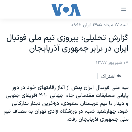
ینکهای
ابل
سترسی
شنبه ۱۷ مرداد ۱۴۰۵ ایران ۰۸:۱۵
خانه
هش
گزارش تحليلی: پيروزی تيم ملی فوتبال
نسخه سبک وب‌سایت
ه
ايران در برابر جمهوری آذربايجان
حتوای
موضوع ها
صلی
۰۷ شهریور ۱۳۸۷
برنامه های تلویزیونی
ایران
هش
جدول برنامه ها
ه
آمریکا
اشتراک
فحه
صفحه‌های ویژه
جهان
تيم ملی فوتبال ايران پيش از آغاز رقابتهای خود در دور
صلی
فرکانس‌های صدای آمریکا
پايانی مسابقات مقدماتی جام جهانی ٢٠١٠ آفريقای جنوبی
ورزشی
جام جهانی ۲۰۲۶
هش
و ديدار با تيم عربستان سعودی، درآخرين ديدار تدارکاتی
پخش رادیویی
ه
گزیده‌ها
عملیات خشم حماسی
خود، چهارشنبه شب، در ورزشگاه آزادی تهران به مصاف تيم
ستجو
۲۵۰سالگی آمریکا
ویژه برنامه‌ها
ملی جمهوری آذربايجان رفت.
یادگیری زبان انگلیسی
ویدیوها
بایگانی برنامه‌های تلویزیونی