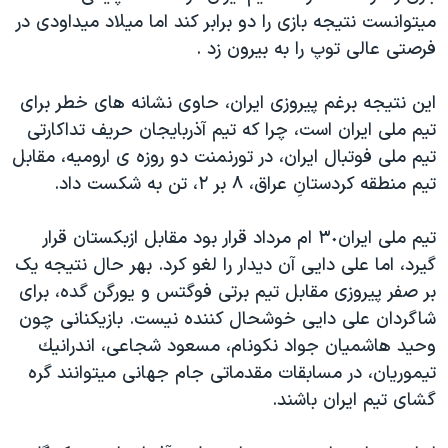
اسرائیل در جنگ
ميتوانست نتيجه بازی را دو برابر كند اما ميلاد ميداودی در
نرگس محمدی برنده جایزه نوبل صلح
فرصتی عالی توپ را به بيرون زد .
همایش محافظه‌کاران آمریکا «سی‌پک»
اين نتيجه برغم پيروزی ايران، حاوی نشانه های خطر برای
صفحه‌های ویژه
تيم ملی ايران است، چرا که تيم آذربايجان حريف تداكارتی
سفر پرزیدنت ترامپ به چین
تيم ملی فوتبال ايران، در تورنمنت دو روزه ی اروميه، مقابل
تيم منطقه كردستانِ عراق، ٨ بر ٢، تن به شكست داد.
تيم ملی ايران٣٠ ام مرداد قرار بود مقابل ازبکستان قرار
گيرد، اما علی دايی آن ديدار را لغو کرد. بهر حال نتيجه يک
بر صفر پيروزی مقابل تيم برتی فوگتس و يورگن گده، برای
شاگردان علی دايی خوشحال کننده نيست. بازيکنانی چون
وحيد هاشميان جواد نكونام، مسعود شجاعی، اندرانيك
تيموريان، در مسابقات مقدماتی جام جهانی ميتوانند گره
گشای تيم ايران باشند.