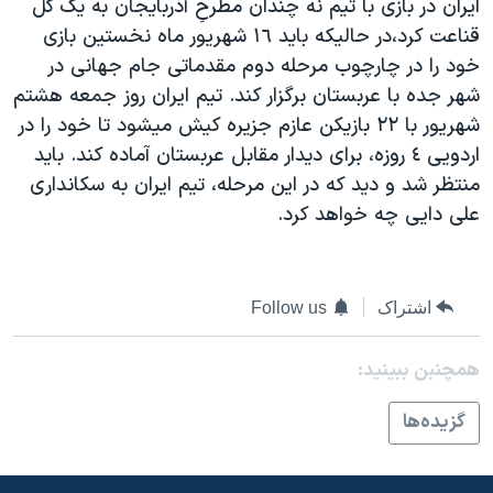
ايران در بازی با تيم نه چندان مطرحِ آذربايجان به يک گل
قناعت کرد،در حاليکه بايد ١٦ شهريور ماه نخستين بازی
خود را در چارچوب مرحله دوم مقدماتی جام جهانی در
شهر جده با عربستان برگزار كند. تيم ايران روز جمعه هشتم
شهريور با ٢٢ بازيكن عازم جزيره كيش ميشود تا خود را در
اردويی ٤ روزه، برای ديدار مقابل عربستان آماده كند. بايد
منتظر شد و ديد که در اين مرحله، تيم ايران به سکانداری
علی دايی چه خواهد کرد.
اشتراک
Follow us
همچنبن ببینید:
گزيده‌ها