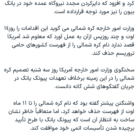
کرد و افزود که دايرکردن مجدد نيروگاه عمده خود در يانگ
دنبال کنید
مستندها
فرهنگ و زندگی
بيون را نيز مورد توجه قرارداده است.
حقوق شهروندی
انتخابات ریاست جمهوری آمریکا ۲۰۲۴
وزارت امور خارجه کره شمالی می گويد اين اقدامات را روز١٤
اقتصادی
حمله جمهوری اسلامی به اسرائیل
اوت و چند روزپس ازآن به عمل آورد که معلوم شد آمريکا
رمز مهسا
علم و فناوری
قصد ندارد نام کره شمالی را از فهرست کشورهای حامی
زبانهای مختلف
اسرائیل در جنگ
ورزش زنان در ایران
تروريسم حذف کند.
گالری عکس
اعتراضات زن، زندگی، آزادی
سخنگوی وزارت امور خارجه آمريکا روز سه شنبه تصميم کره
آرشیو پخش زنده
مجموعه مستندهای دادخواهی
شمالی را در اين زمينه برخلاف تعهدات پيونگ يانگ در
تریبونال مردمی آبان ۹۸
جريان گفتگوهای شش گانه دانست.
دادگاه حمید نوری
واشنگتن پيشتر گفته بود که نام کره شمالی را تا ١١ ماه
چهل سال گروگان‌گیری
اوت از فهرست حذف خواهد کرد، اما متعاقباً خاطر نشان
قانون شفافیت دارائی کادر رهبری ایران
ساخت به انتظار آن است که پيونگ يانگ با طرح تأييد
برچيده شدن تأسيسات اتمی خود موافقت کند.
اعتراضات مردمی آبان ۹۸