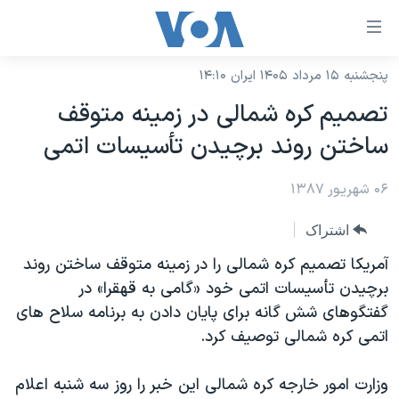
ینکهای
ابل
سترسی
پنجشنبه ۱۵ مرداد ۱۴۰۵ ایران ۱۴:۱۰
خانه
هش
تصميم کره شمالی در زمينه متوقف
نسخه سبک وب‌سایت
ه
ساختن روند برچيدن تأسيسات اتمی
حتوای
موضوع ها
صلی
۰۶ شهریور ۱۳۸۷
برنامه های تلویزیونی
ایران
هش
جدول برنامه ها
ه
آمریکا
اشتراک
فحه
صفحه‌های ویژه
جهان
آمريکا تصميم کره شمالی را در زمينه متوقف ساختن روند
صلی
فرکانس‌های صدای آمریکا
برچيدن تأسيسات اتمی خود «گامی به قهقرا» در
ورزشی
جام جهانی ۲۰۲۶
هش
گفتگوهای شش گانه برای پايان دادن به برنامه سلاح های
پخش رادیویی
ه
گزیده‌ها
عملیات خشم حماسی
اتمی کره شمالی توصيف کرد.
ستجو
۲۵۰سالگی آمریکا
ویژه برنامه‌ها
یادگیری زبان انگلیسی
وزارت امور خارجه کره شمالی اين خبر را روز سه شنبه اعلام
ویدیوها
بایگانی برنامه‌های تلویزیونی