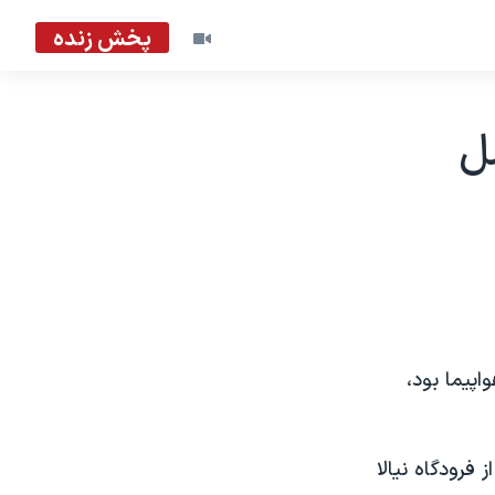
پخش زنده
ل
 با کارکنان هواپيما بود،
فرودگاه نيالا