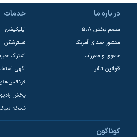
نرگس محمدی برنده جایزه نوبل صلح
در باره ما
خدمات
همایش محافظه‌کاران آمریکا «سی‌پک»
متمم بخش ۵۰۸
اپلیکیشن +VOA
صفحه‌های ویژه
سفر پرزیدنت ترامپ به چین
منشور صدای آمریکا
فیلترشکن
حقوق و مقررات
اشتراک خبرن
قوانین تالار
آگهی استخد
فرکانس‌های 
پخش رادیو
یادگیری زبان انگلیسی
نسخه سبک 
دنبال کنید
گوناگون