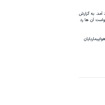
 آمد. به گزارش
خواست آن ها رد
اپيماربايان