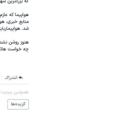
که بزرگترين شهر
مستندها
فرهنگ و زندگی
حقوق شهروندی
انتخابات ریاست جمهوری آمریکا ۲۰۲۴
هواپيما که عازم
اقتصادی
حمله جمهوری اسلامی به اسرائیل
منابع خبری، هواپ
شد. هواپيمارباي
رمز مهسا
علم و فناوری
اسرائیل در جنگ
ورزش زنان در ایران
هنوز روشن نشده 
گالری عکس
اعتراضات زن، زندگی، آزادی
چه خواست هائی 
آرشیو پخش زنده
مجموعه مستندهای دادخواهی
تریبونال مردمی آبان ۹۸
دادگاه حمید نوری
اشتراک
چهل سال گروگان‌گیری
همچنبن ببینید:
قانون شفافیت دارائی کادر رهبری ایران
اعتراضات مردمی آبان ۹۸
گزيده‌ها
اسرائیل در جنگ