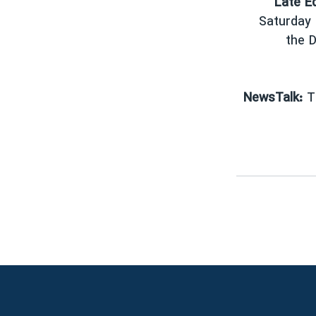
Late Ed
Saturday 
the 
NewsTalk:
Th