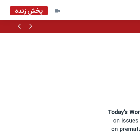
پخش زنده
قبلی
بعدی
Today’s Wo
on issues 
on prematu