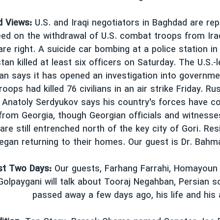
d Views:
U.S. and Iraqi negotiators in Baghdad are re
ed on the withdrawal of U.S. combat troops from Iraq
are right. A suicide car bombing at a police station i
tan killed at least six officers on Saturday. The U.S.-l
an says it has opened an investigation into governme
roops had killed 76 civilians in an air strike Friday. R
 Anatoly Serdyukov says his country's forces have c
from Georgia, though Georgian officials and witness
are still entrenched north of the key city of Gori. Res
egan returning to their homes. Our guest is Dr. Bahm
st Two Days:
Our guests, Farhang Farrahi, Homayoun
Golpaygani will talk about Tooraj Negahban, Persian 
passed away a few days ago, his life and hi