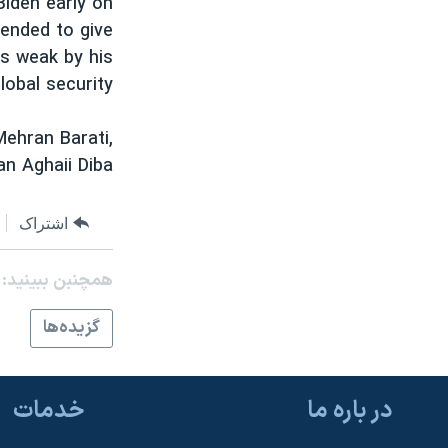
iden early on
نرگس محمدی برنده جایزه نوبل صلح
tended to give
s weak by his
همایش محافظه‌کاران آمریکا «سی‌پک»
lobal security
صفحه‌های ویژه
سفر پرزیدنت ترامپ به چین
Mehran Barati,
n Aghaii Diba
اشتراک
همچنبن ببینید:
گزيده‌ها
در باره ما
خدمات