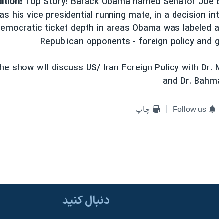
ition:
Top Story: Barack Obama named Senator Joe B
as his vice presidential running mate, in a decision in
Democratic ticket depth in areas Obama was labeled a
Republican opponents - foreign policy and g
e show will discuss US/ Iran Foreign Policy with Dr. 
and Dr. Bahma
Follow us
چاپ
دنبال کنید