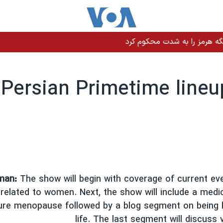
گه هرمز را به‌ شدت محکوم کرد
Persian Primetime lineu
man:
The show will begin with coverage of current ev
related to women. Next, the show will include a medi
re menopause followed by a blog segment on being 
life. The last segment will discuss 