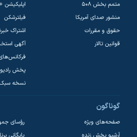
متمم بخش ۵۰۸
اپلیکیشن +VOA
منشور صدای آمریکا
فیلترشکن
حقوق و مقررات
اشتراک خبرن
قوانین تالار
آگهی استخد
فرکانس‌های 
پخش رادیو
یادگیری زبان انگلیسی
نسخه سبک 
دنبال کنید
گوناگون
صفحه‌های ویژه
رؤسای جمهو
آرشیو پخش زنده
بایگانی برن