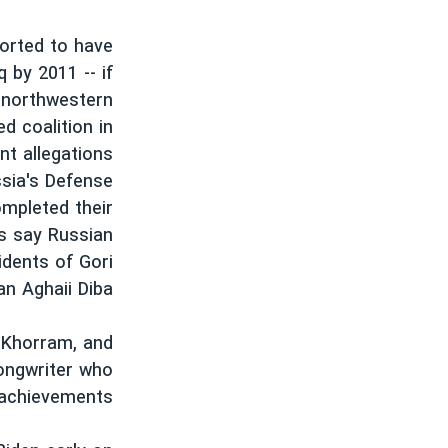
مستندها
فرهنگ و زندگی
حقوق شهروندی
انتخابات ریاست جمهوری آمریکا ۲۰۲۴
ported to have
 by 2011 -- if
اقتصادی
حمله جمهوری اسلامی به اسرائیل
n northwestern
رمز مهسا
علم و فناوری
ed coalition in
اسرائیل در جنگ
ورزش زنان در ایران
nt allegations
ussia's Defense
گالری عکس
اعتراضات زن، زندگی، آزادی
ompleted their
آرشیو پخش زنده
مجموعه مستندهای دادخواهی
es say Russian
تریبونال مردمی آبان ۹۸
idents of Gori
an Aghaii Diba
دادگاه حمید نوری
چهل سال گروگان‌گیری
 Khorram, and
قانون شفافیت دارائی کادر رهبری ایران
songwriter who
s achievements
اعتراضات مردمی آبان ۹۸
اسرائیل در جنگ