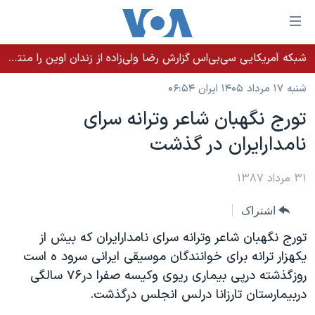
ینکهای
ابل
سترسی
شبکه آمریکایی سی‌بی‌‌اس گزارش رضا ولی‌زاده از زندان اوین را منتشر کرد؛ کامران حکمتی پیش از آغاز شیمی‌درمانی به زندان بازگردانده شد
خانه
هش
شنبه ۱۷ مرداد ۱۴۰۵ ایران ۰۶:۵۴
نسخه سبک وب‌سایت
ه
تورج نگهبان شاعر وترانه سرای
حتوای
موضوع ها
نامدارایران در گذشت
صلی
برنامه های تلویزیونی
ایران
هش
جدول برنامه ها
ه
۳۱ مرداد ۱۳۸۷
آمریکا
فحه
صفحه‌های ویژه
جهان
اشتراک
صلی
فرکانس‌های صدای آمریکا
ورزشی
جام جهانی ۲۰۲۶
هش
تورج نگهبان شاعر وترانه سرای نامدارایران که بیش از
پخش رادیویی
ه
گزیده‌ها
عملیات خشم حماسی
یکهزار ترانه برای خوانندگان موسیقی ایرانی سرود ه است
ستجو
روزگذشته درپی بیماری ریوی وکیسه صفرا در۷۶ سالگی
۲۵۰سالگی آمریکا
ویژه برنامه‌ها
یادگیری زبان انگلیسی
دربیمارستان تارزانا درلس انجلس درگذشت.
ویدیوها
بایگانی برنامه‌های تلویزیونی