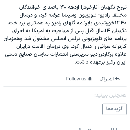
دنبال کنید
مستندها
فرهنگ و زندگی
تورج نگهبان آثارخودرا ازدهه ۳۰ باصدای خوانندگان
مختلف رادیو- تلویزیون وسینما عرضه کرد، و درسال
حقوق شهروندی
انتخابات ریاست جمهوری آمریکا ۲۰۲۴
۱۳۴۰خورشيدی بابرنامه گلهای رادیو به همکاری پرداخت.
اقتصادی
حمله جمهوری اسلامی به اسرائیل
نگهبان ۱۴سال قبل پس از مهاجرت به امریکا به اجرای
رمز مهسا
علم و فناوری
برنامه های تلویزیونی درلس انجلس مشغول شد وهمزمان
زبانهای مختلف
کارترانه سرائی را دنبال کرد. وی درزمان اقامت درایران
اسرائیل در جنگ
ورزش زنان در ایران
علاوه برکاردررادیو سرپرستی انتشارات سازمان صنایع دستی
گالری عکس
اعتراضات زن، زندگی، آزادی
ایران رانیز برعهده داشت.
آرشیو پخش زنده
مجموعه مستندهای دادخواهی
اشتراک
Follow us
تریبونال مردمی آبان ۹۸
دادگاه حمید نوری
همچنبن ببینید:
چهل سال گروگان‌گیری
گزيده‌ها
قانون شفافیت دارائی کادر رهبری ایران
اعتراضات مردمی آبان ۹۸