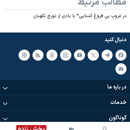
مطالب مرتبط
اسرائیل در جنگ
نرگس محمدی برنده جایزه نوبل صلح
در غروب بی فروغ آشنایی* با یادی از تورج نگهبان
همایش محافظه‌کاران آمریکا «سی‌پک»
صفحه‌های ویژه
دنبال کنید
سفر پرزیدنت ترامپ به چین
در باره ما
خدمات
گوناگون
پخش زنده