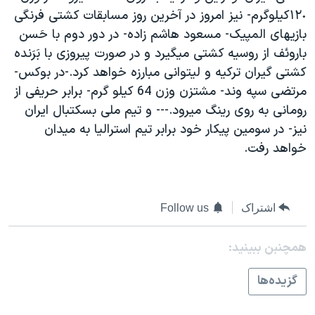
اسرائیل در جنگ
١٢٠كيلوگرم- نيز امروز در آخرين روز مسابقات کشتی فرنگی
نرگس محمدی برنده جایزه نوبل صلح
بازيهای المپيک- مسعود هاشم زاده- در دور دوم با حَسن
باروئف از روسيه کشتی ميگيرد و در صورت پيروزی با بَرَنده
همایش محافظه‌کاران آمریکا «سی‌پک»
كشتی گيران تركيه و ليتوانی مبارزه خواهد کرد.-در بوکس-
صفحه‌های ویژه
مرتضی سپه وند- مشتزن وزن 64 کيلو گرم- برابر حريفی از
سفر پرزیدنت ترامپ به چین
رومانی به روی رينگ ميرود.--- و تيم ملی بسکتبال ايران
نيز- در سومين پيکار خود برابر تيم استراليا به ميدان
خواهد رفت.
اشتراک
Follow us
همچنبن ببینید:
گزيده‌ها