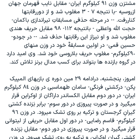
مشتزن وزن ٩١ کيلوگرم ايران- مقابل نايب قهرمان جهان
دنبال کنید
مستندها
فرهنگ و زندگی
ازروسيه -با نتيجه ٧ - ٣ مغلوب شد و از دوررقابتها
حقوق شهروندی
انتخابات ریاست جمهوری آمریکا ۲۰۲۴
کناررفت. -- در مرحله حذفی مسابقاتِ تيراندازی باکمان-
حجت الله واعظی - بانتيجه ١١٢- ٩٨ مقابل حريف هندی
اقتصادی
حمله جمهوری اسلامی به اسرائیل
مغلوب شد و او نيزاز اين رقابتها حذف شد. -- در جودو-
رمز مهسا
علم و فناوری
حسين قمی- در اولين مسابقهٌ خود در وزن منهای
زبانهای مختلف
اسرائیل در جنگ
ورزش زنان در ایران
٩٠کيلوگرم- مغلوب حريف بلاروسی خود شد. وی اميد دارد
در گروه بازنده ها بتواند برای کسب مدال برنز تلاش کند.
گالری عکس
اعتراضات زن، زندگی، آزادی
آرشیو پخش زنده
مجموعه مستندهای دادخواهی
امروز، پنجشنبه، درادامه ٢٩ مين دوره ی بازيهای المپيک
تریبونال مردمی آبان ۹۸
پکن- درکشتی فرنگی- سامان طهماسبی در وزن ٨٤ كيلوگرم
ايران- در دور دوم مقابل الكساندر داراگان از اوكراين قرار
دادگاه حمید نوری
ميگيرد و در صورت پيروزی در دور سوم- برابر بَرَنده كشتی
چهل سال گروگان‌گیری
گيرانِ گرجستان و تركيه بر روی تشک ميرود. در وزن ٩٦
قانون شفافیت دارائی کادر رهبری ایران
کيلوگرم- قاسم رضايی- در دور اول مقابل حريفی از ليتوانی
قرار ميگيرد و در صورت پيروزی در دور دوم- مقابل بَرَنده
اعتراضات مردمی آبان ۹۸
كشتی گيران اوكراين و تركيه به روی تشک ميرود. در وزن