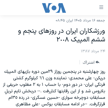
ینکهای
ابل
سترسی
جمعه ۱۶ مرداد ۱۴۰۵ ایران ۰۸:۴۵
خانه
هش
ورزشکاران ايران در روزهای پنجم و
نسخه سبک وب‌سایت
ه
ششم المپيک ٢٠٠٨
حتوای
موضوع ها
صلی
۲۴ مرداد ۱۳۸۷
برنامه های تلویزیونی
ایران
هش
جدول برنامه ها
ه
آمریکا
اشتراک
فحه
صفحه‌های ویژه
جهان
روز چهارشنبه در پنجمين روزاز ٢٩مين دوره بازيهای المپيك
صلی
فرکانس‌های صدای آمریکا
درپکن- علی محمدی- نماينده وزن ٦٦ کيلوگرم کشتی
ورزشی
جام جهانی ۲۰۲۶
هش
فرنگی ايران- در دورِ دوم- با حساب ۱ به ٢ مغلوب حريفی از
پخش رادیویی
ه
گزیده‌ها
عملیات خشم حماسی
بلاروس شد و از اين رقابتها کناررفت .-- دربخش تايم تريلِ
ستجو
۲۵۰سالگی آمریکا
ویژه برنامه‌ها
مسابقاتِ دوچرخه سواری -حسين عسگری- در رده ٣٥ام
یادگیری زبان انگلیسی
قرارگرفت. --در ادامه مسابقاتِ بوکس -علی مظاهری
ویدیوها
بایگانی برنامه‌های تلویزیونی