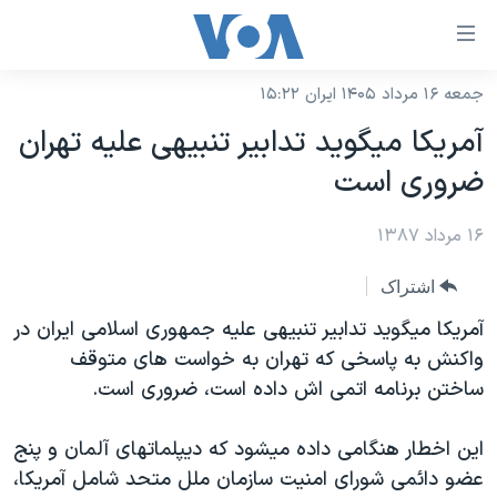
ینکهای
ابل
سترسی
جمعه ۱۶ مرداد ۱۴۰۵ ایران ۱۵:۲۲
خانه
هش
آمريکا ميگويد تدابير تنبيهی عليه تهران
نسخه سبک وب‌سایت
ه
ضروری است
حتوای
موضوع ها
صلی
۱۶ مرداد ۱۳۸۷
برنامه های تلویزیونی
ایران
هش
جدول برنامه ها
ه
آمریکا
اشتراک
فحه
صفحه‌های ویژه
جهان
آمريکا ميگويد تدابير تنبيهی عليه جمهوری اسلامی ايران در
صلی
فرکانس‌های صدای آمریکا
واکنش به پاسخی که تهران به خواست های متوقف
ورزشی
جام جهانی ۲۰۲۶
هش
ساختن برنامه اتمی اش داده است، ضروری است.
پخش رادیویی
ه
گزیده‌ها
عملیات خشم حماسی
ستجو
۲۵۰سالگی آمریکا
ویژه برنامه‌ها
اين اخطار هنگامی داده ميشود که ديپلماتهای آلمان و پنج
یادگیری زبان انگلیسی
عضو دائمی شورای امنيت سازمان ملل متحد شامل آمريکا،
ویدیوها
بایگانی برنامه‌های تلویزیونی