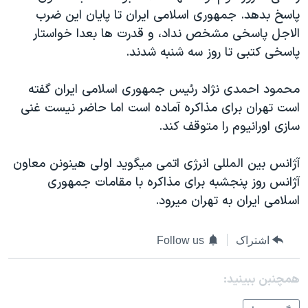
اسرائیل در جنگ
پاسخ بدهد. جمهوری اسلامی ايران تا پايان اين ضرب
نرگس محمدی برنده جایزه نوبل صلح
الاجل پاسخی مشخص نداد، و قدرت ها بعدا خواستار
پاسخی کتبی تا روز سه شنبه شدند.
همایش محافظه‌کاران آمریکا «سی‌پک»
صفحه‌های ویژه
محمود احمدی نژاد رئيس جمهوری اسلامی ايران گفته
سفر پرزیدنت ترامپ به چین
است تهران برای مذاکره آماده است اما حاضر نيست غنی
سازی اورانيوم را متوقف کند.
آژانس بين المللی انرژی اتمی ميگويد اولی هينونن معاون
آژانس روز پنجشبه برای مذاکره با مقامات جمهوری
اسلامی ايران به تهران ميرود.
اشتراک
Follow us
همچنبن ببینید: