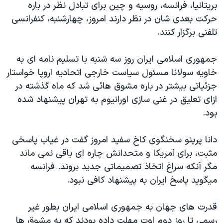
بريتانيا، فرانسه، روسيه و چين برای تبادل نظر در باره
دنبال کنید
مستندها
فرهنگ و زندگی
حرکت بعدی شان در نظر دارند امروز، چهارشنبه، کنفرانسی
حقوق شهروندی
انتخابات ریاست جمهوری آمریکا ۲۰۲۴
تلفنی برگزار کنند.
اقتصادی
حمله جمهوری اسلامی به اسرائیل
جمهوری اسلامی ايران روز سه شنبه با تسليم نامه ای به
رمز مهسا
علم و فناوری
خاويه سولانا مسئول سياست خارجی اتحاديه اروپا خواستار
زبانهای مختلف
اسرائیل در جنگ
ورزش زنان در ایران
جزئياتی بيشتر در باره مشوق هائی شد که ماه گذشته در
ازای تعليق در غنی سازی اورانيوم به تهران پيشنهاد شده
گالری عکس
اعتراضات زن، زندگی، آزادی
بود.
آرشیو پخش زنده
مجموعه مستندهای دادخواهی
تریبونال مردمی آبان ۹۸
دانا پرينو سخنگوی کاخ سفيد امروز گفت در غياب پاسخی
مثبت، برای آمريکا و متحدانش چاره ای باقی نمی ماند
دادگاه حمید نوری
مگر آنکه سراغ اتخاذ تصميماتی جديد بروند. فرانسه
چهل سال گروگان‌گیری
ميگويد پاسخ ايران به پيشنهاد کافی نبود.
قانون شفافیت دارائی کادر رهبری ایران
قدرت های جهان به جمهوری اسلامی ايران بطور غير
اعتراضات مردمی آبان ۹۸
رسمی تا روز دوم اوت مهلت داده بودند که به مشوق ها