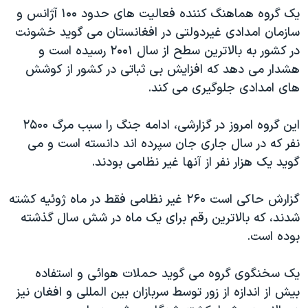
یک گروه هماهنگ کننده فعالیت های حدود ۱۰۰ آژانس و
دنبال کنید
مستندها
فرهنگ و زندگی
سازمان امدادی غیردولتی در افغانستان می گوید خشونت
حقوق شهروندی
انتخابات ریاست جمهوری آمریکا ۲۰۲۴
در کشور به بالاترین سطح از سال ۲۰۰۱ رسیده است و
اقتصادی
حمله جمهوری اسلامی به اسرائیل
هشدار می دهد که افزایش بی ثباتی در کشور از کوشش
های امدادی جلوگیری می کند.
رمز مهسا
علم و فناوری
زبانهای مختلف
اسرائیل در جنگ
ورزش زنان در ایران
این گروه امروز در گزارشی، ادامه جنگ را سبب مرگ ۲۵۰۰
گالری عکس
اعتراضات زن، زندگی، آزادی
نفر که در سال جاری جان سپرده اند دانسته است و می
گوید یک هزار نفر از آنها غیر نظامی بودند.
آرشیو پخش زنده
مجموعه مستندهای دادخواهی
تریبونال مردمی آبان ۹۸
گزارش حاکی است ۲۶۰ غیر نظامی فقط در ماه ژوئیه کشته
دادگاه حمید نوری
شدند، که بالاترین رقم برای یک ماه در شش سال گذشته
بوده است.
چهل سال گروگان‌گیری
قانون شفافیت دارائی کادر رهبری ایران
یک سخنگوی گروه می گوید حملات هوائی و استفاده
اعتراضات مردمی آبان ۹۸
بیش از اندازه از زور توسط سربازان بین المللی و افغان نیز