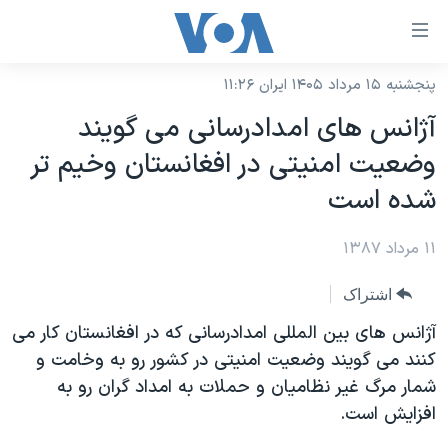
ینکهای
ابل
سترسی
پنجشنبه ۱۵ مرداد ۱۴۰۵ ایران ۱۱:۲۶
خانه
هش
آژانس های امدادرسانی می گویند
نسخه سبک وب‌سایت
ه
وضعیت امنیتی در افغانستان وخیم تر
حتوای
موضوع ها
شده است
صلی
برنامه های تلویزیونی
ایران
هش
۱۱ مرداد ۱۳۸۷
جدول برنامه ها
ه
آمریکا
فحه
صفحه‌های ویژه
جهان
اشتراک
صلی
فرکانس‌های صدای آمریکا
ورزشی
جام جهانی ۲۰۲۶
آژانس های بین المللی امدادرسانی که در افغانستان کار می
هش
پخش رادیویی
کنند می گویند وضعیت امنیتی در کشور رو به وخامت و
ه
گزیده‌ها
عملیات خشم حماسی
شمار مرگ غیر نظامیان و حملات به امداد گران رو به
ستجو
۲۵۰سالگی آمریکا
ویژه برنامه‌ها
یادگیری زبان انگلیسی
افزایش است.
ویدیوها
بایگانی برنامه‌های تلویزیونی