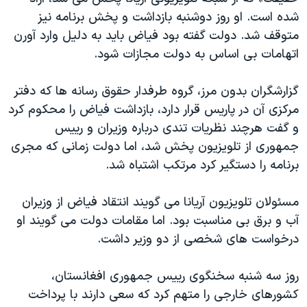
دنبال کنید
مستندها
فرهنگ و زندگی
شده است. او روز دوشنبه بازداشت و پخش برنامه نیز
متوقف شد. دولت گفته بود فیاض باید به دلیل وارد آورن
حقوق شهروندی
انتخابات ریاست جمهوری آمریکا ۲۰۲۴
اتهامات بی اساس به دولت مجازات شود.
اقتصادی
حمله جمهوری اسلامی به اسرائیل
رمز مهسا
علم و فناوری
گزارشگران بدون مرز، گروه طرفدار حقوق رسانه ها که دفتر
زبانهای مختلف
مرکزی آن در پاریس قرار دارد، بازداشت فیاض را محکوم کرد
اسرائیل در جنگ
ورزش زنان در ایران
و گفت هرچند نظریات تندی درباره وزیران و رییس
گالری عکس
اعتراضات زن، زندگی، آزادی
جمهوری از تلویزیون پخش شد، اما دولت زمانی که مجری
آرشیو پخش زنده
مجموعه مستندهای دادخواهی
برنامه را دستگیر کرد مرتکب اشتباه شد.
تریبونال مردمی آبان ۹۸
مسئولان تلویزیون آریانا می گویند انتقاد فیاض از وزیران
دادگاه حمید نوری
آب و برق بی مناسبت بود. اما مقامات دولت می گویند او
چهل سال گروگان‌گیری
درخواست های شخصی از دو وزیر داشت.
قانون شفافیت دارائی کادر رهبری ایران
روز سه شنبه سخنگوی رییس جمهوری افغانستان،
اعتراضات مردمی آبان ۹۸
کشورهای خارجی را متهم کرد که سعی دارند با پرداخت