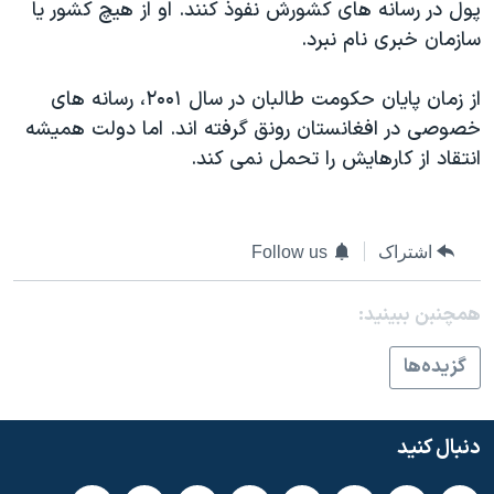
اسرائیل در جنگ
پول در رسانه های کشورش نفوذ کنند. او از هیچ کشور یا
سازمان خبری نام نبرد.
نرگس محمدی برنده جایزه نوبل صلح
همایش محافظه‌کاران آمریکا «سی‌پک»
از زمان پایان حکومت طالبان در سال ۲۰۰۱، رسانه های
صفحه‌های ویژه
خصوصی در افغانستان رونق گرفته اند. اما دولت همیشه
انتقاد از کارهایش را تحمل نمی کند.
سفر پرزیدنت ترامپ به چین
اشتراک
Follow us
همچنبن ببینید:
گزيده‌ها
دنبال کنید