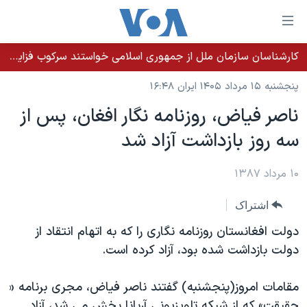
ینکهای
ابل
سترسی
کارشناسان سازمان ملل از جمهوری اسلامی خواستند سرکوب فزاینده اقلیت‌های قومی را متوقف کند
خانه
هش
پنجشنبه ۱۵ مرداد ۱۴۰۵ ایران ۱۶:۴۸
نسخه سبک وب‌سایت
ه
ناصر فیاض، روزنامه نگار افغان، پس از
حتوای
موضوع ها
سه روز بازداشت آزاد شد
صلی
برنامه های تلویزیونی
ایران
هش
جدول برنامه ها
ه
۱۰ مرداد ۱۳۸۷
آمریکا
فحه
صفحه‌های ویژه
جهان
اشتراک
صلی
فرکانس‌های صدای آمریکا
ورزشی
جام جهانی ۲۰۲۶
هش
دولت افغانستان روزنامه نگاری را که به اتهام انتقاد از
پخش رادیویی
ه
گزیده‌ها
عملیات خشم حماسی
دولت بازداشت شده بود، آزاد کرده است.
ستجو
۲۵۰سالگی آمریکا
ویژه برنامه‌ها
یادگیری زبان انگلیسی
مقامات امروز(پنجشنبه) گفتند ناصر فیاض، مجری برنامه «
ویدیوها
بایگانی برنامه‌های تلویزیونی
حقیقت» که از شبکه تلویزیونی آریانا پخش می شد، آزاد