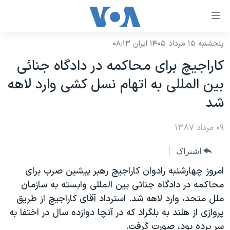
ینکهای
ابل
سترسی
پنجشنبه ۱۵ مرداد ۱۴۰۵ ایران ۰۸:۱۳
خانه
هش
کاراجيچ برای محاکمه در دادگاه جنائی
نسخه سبک وب‌سایت
ه
بين المللی به اتهام نسل کشی وارد لاهه
حتوای
موضوع ها
شد
صلی
برنامه های تلویزیونی
ایران
هش
۰۹ مرداد ۱۳۸۷
جدول برنامه ها
ه
آمریکا
فحه
صفحه‌های ویژه
جهان
اشتراک
صلی
فرکانس‌های صدای آمریکا
ورزشی
جام جهانی ۲۰۲۶
امروز چهارشنبه رادوان کاراجيچ رهبر پيشين صرب برای
هش
پخش رادیویی
محاکمه در دادگاه جنائی بين المللی وابسته به سازمان
ه
گزیده‌ها
عملیات خشم حماسی
ملل متحد، وارد لاهه شد. استرداد آقای کاراجيچ از طريق
ستجو
۲۵۰سالگی آمریکا
ویژه برنامه‌ها
یادگیری زبان انگلیسی
پروازی از هلند به بلگراد که در آنچا دوازده سال در اختفا به
ویدیوها
بایگانی برنامه‌های تلویزیونی
سر برده بود، صورت گرفت.