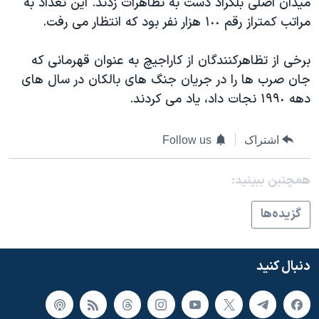
ميدان اصلی بلگراد دست به تظاهرات زدند. اين تعداد به
اسرائیل در جنگ
مراتب کمتراز رقم ١٠٠ هزار نفر بود که انتظار می رفت.
نرگس محمدی برنده جایزه نوبل صلح
همایش محافظه‌کاران آمریکا «سی‌پک»
برخی از تظاهرکنندگان از کاراجيچ به عنوان قهرمانی که
جان صرب ها را در جريان جنگ های بالکان در سال های
صفحه‌های ویژه
دهه ١٩٩٠ نجات داد، ياد می کردند.
سفر پرزیدنت ترامپ به چین
اشتراک
Follow us
همچنبن ببینید:
گزيده‌ها
دنبال کنید