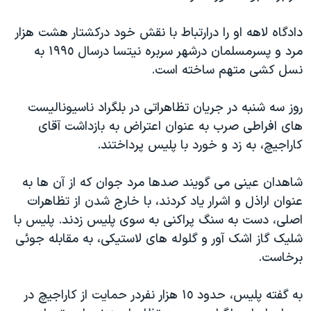
دنبال کنید
مستندها
فرهنگ و زندگی
دادگاه لاهه او را درارتباط با نقش خود درکشتار هشت هزار
حقوق شهروندی
انتخابات ریاست جمهوری آمریکا ۲۰۲۴
مرد و پسرمسلمان درشهر سربره نيتسا درسال ١٩٩٥ به
اقتصادی
حمله جمهوری اسلامی به اسرائیل
نسل کشی متهم ساخته است.
رمز مهسا
علم و فناوری
زبانهای مختلف
روز سه شنبه در جريان تظاهراتی در بلگراد ناسيوناليست
اسرائیل در جنگ
ورزش زنان در ایران
های افراطی صرب به عنوان اعتراض به بازداشت آقای
گالری عکس
اعتراضات زن، زندگی، آزادی
کاراجيچ، به زد و خورد با پليس پرداختند.
آرشیو پخش زنده
مجموعه مستندهای دادخواهی
شاهدان عينی می گويند صدها مرد جوان که از آن ها به
تریبونال مردمی آبان ۹۸
عنوان اراذل و اشرار ياد کردند، با خارج شدن از تظاهرات
دادگاه حمید نوری
اصلی، دست به سنگ پراکنی به سوی پليس زدند. پليس با
شليک گاز اشک آور و گلوله های لاستيکی، به مقابله جوئی
چهل سال گروگان‌گیری
برخاست.
قانون شفافیت دارائی کادر رهبری ایران
اعتراضات مردمی آبان ۹۸
به گفته پليس، حدود ١٥ هزار نفردر حمايت از کاراجيچ در