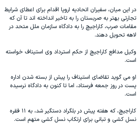
اسرائیل در جنگ
در این میان، سفیران اتحادیه اروپا اقدام برای اعطای شرایط
نرگس محمدی برنده جایزه نوبل صلح
تجارتی بهتر به صربستان را به تاخیر انداخته اند تا آن که
همایش محافظه‌کاران آمریکا «سی‌پک»
مقامات صرب، کاراجیچ را به دادگاه سازمان ملل متحد در
لاهه تحویل دهند.
صفحه‌های ویژه
سفر پرزیدنت ترامپ به چین
وکیل مدافع کاراجیچ از حکم استرداد وی استیناف خواسته
است.
او می گوید تقاضای استیناف را پیش از بسته شدن اداره
پست در روز جمعه فرستاد، اما تا کنون به دادگاه نرسیده
است.
کاراجیچ، که هفته پیش در بلگراد دستگیر شد، به ۱۱ فقره
نسل کشی و تبانی برای ارتکاب نسل کشی متهم است.