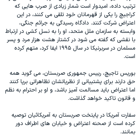
ترتیب داده، امیدوار است شمار زیادی از صرب هایی که
دنبال کنید
مستندها
فرهنگ و زندگی
کراجیچ را یکی از قهرمانان خود تلقی می کنند، در این
حقوق شهروندی
انتخابات ریاست جمهوری آمریکا ۲۰۲۴
اعتراض شرکت کنند. دادگاه رسیدگی به جرائم جنگی،
اقتصادی
حمله جمهوری اسلامی به اسرائیل
وابسته به سازمان ملل متحد، او را به نسل کشی در ارتباط
با نقشی که گفته می شود در کشتار هشت هزار مرد و پسر
رمز مهسا
علم و فناوری
زبانهای مختلف
مسلمان در سربرنیکا در سال ۱۹۹۵ ایفا کرد، متهم کرده
اسرائیل در جنگ
ورزش زنان در ایران
است.
گالری عکس
اعتراضات زن، زندگی، آزادی
بوریس تاجیچ، رییس جمهوری صربستان، می گوید همه
آرشیو پخش زنده
مجموعه مستندهای دادخواهی
حق دارند برای پشتیبانی از نظریاتشان تظاهراتی برپا کنند
تریبونال مردمی آبان ۹۸
اما اعتراض باید مسالمت آمیز باشد، و او بر احترام به نظم
دادگاه حمید نوری
و قانون تاکید خواهد گذاشت.
چهل سال گروگان‌گیری
سفارت آمریکا در پایتخت صربستان به آمریکائیان توصیه
قانون شفافیت دارائی کادر رهبری ایران
کرده است از صحنه اعتراض و خیابان های اطراف دور
اعتراضات مردمی آبان ۹۸
بمانند.