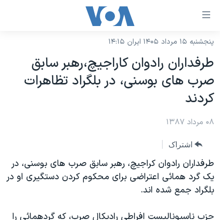
ینکهای
ابل
سترسی
پنجشنبه ۱۵ مرداد ۱۴۰۵ ایران ۱۴:۱۵
خانه
هش
طرفداران رادوان کاراجیچ،رهبر سابق
نسخه سبک وب‌سایت
ه
صرب های بوسنی، در بلگراد تظاهرات
حتوای
موضوع ها
کردند
صلی
برنامه های تلویزیونی
ایران
هش
۰۸ مرداد ۱۳۸۷
جدول برنامه ها
ه
آمریکا
فحه
صفحه‌های ویژه
جهان
اشتراک
صلی
فرکانس‌های صدای آمریکا
ورزشی
جام جهانی ۲۰۲۶
طرفداران رادوان کراجیچ، رهبر سابق صرب های بوسنی، در
هش
پخش رادیویی
یک گرد همائی اعتراضی برای محکوم کردن دستگیری او در
ه
گزیده‌ها
عملیات خشم حماسی
بلگراد جمع شده اند.
ستجو
۲۵۰سالگی آمریکا
ویژه برنامه‌ها
یادگیری زبان انگلیسی
ویدیوها
بایگانی برنامه‌های تلویزیونی
حزب ناسیونالیست افراطی رادیکال صرب، که گردهمائی را