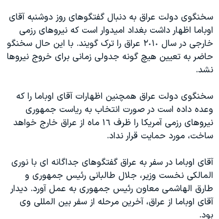
دنبال کنید
مستندها
فرهنگ و زندگی
سخنگوی دولت عراق به دنبال گفتگوهای روز دوشنبه آقای
حقوق شهروندی
انتخابات ریاست جمهوری آمریکا ۲۰۲۴
اوباما اظهار داشت بغداد اميدوار است که نيروهای رزمی
خارجی در سال ٢٠١٠ عراق را ترک گويند. با اين حال سخنگو
اقتصادی
حمله جمهوری اسلامی به اسرائیل
حاضر به تعيين هيچ گونه جدولی زمانی برای خروج نيروها
رمز مهسا
علم و فناوری
نشد.
زبانهای مختلف
اسرائیل در جنگ
ورزش زنان در ایران
سخنگوی دولت عراق همچنين اظهارات آقای اوباما را که
گالری عکس
اعتراضات زن، زندگی، آزادی
وعده داده است در صورت انتخاب به رياست جمهوری
آرشیو پخش زنده
مجموعه مستندهای دادخواهی
نيروهای رزمی آمريکا را ظرف ١٦ ماه از عراق خارج خواهد
تریبونال مردمی آبان ۹۸
ساخت، مورد حمايت قرار نداد.
دادگاه حمید نوری
آقای اوباما در سفر به عراق گفتگوهای جداگانه ای با نوری
چهل سال گروگان‌گیری
المالکی نخست وزير، جلال طالبانی رئيس جمهوری و
قانون شفافیت دارائی کادر رهبری ایران
طارق الهاشمی معاون رئيس جمهوری به عمل آورد. ديدار
آقای اوباما از عراق، آخرين مرحله از سفر بين المللی وی
اعتراضات مردمی آبان ۹۸
بود.