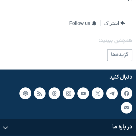
اسرائیل در جنگ
نرگس محمدی برنده جایزه نوبل صلح
همایش محافظه‌کاران آمریکا «سی‌پک»
اشتراک
Follow us
صفحه‌های ویژه
همچنبن ببینید:
سفر پرزیدنت ترامپ به چین
گزيده‌ها
دنبال کنید
در باره ما