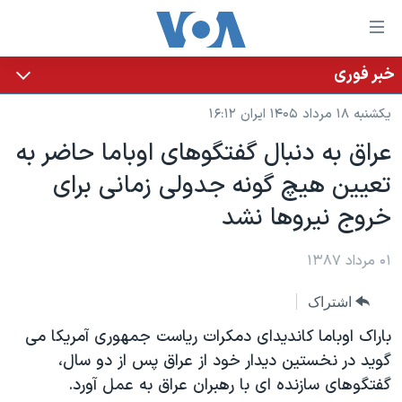
ینکهای
ابل
سترسی
خبر فوری
خانه
هش
یکشنبه ۱۸ مرداد ۱۴۰۵ ایران ۱۶:۱۲
نسخه سبک وب‌سایت
ه
عراق به دنبال گفتگوهای اوباما حاضر به
حتوای
موضوع ها
تعيين هيچ گونه جدولی زمانی برای
صلی
برنامه های تلویزیونی
ایران
هش
خروج نيروها نشد
جدول برنامه ها
ه
آمریکا
فحه
صفحه‌های ویژه
۰۱ مرداد ۱۳۸۷
جهان
صلی
فرکانس‌های صدای آمریکا
ورزشی
جام جهانی ۲۰۲۶
هش
اشتراک
پخش رادیویی
ه
گزیده‌ها
عملیات خشم حماسی
باراک اوباما کانديدای دمکرات رياست جمهوری آمريکا می
ستجو
۲۵۰سالگی آمریکا
ویژه برنامه‌ها
گويد در نخستين ديدار خود از عراق پس از دو سال،
یادگیری زبان انگلیسی
گفتگوهای سازنده ای با رهبران عراق به عمل آورد.
ویدیوها
بایگانی برنامه‌های تلویزیونی