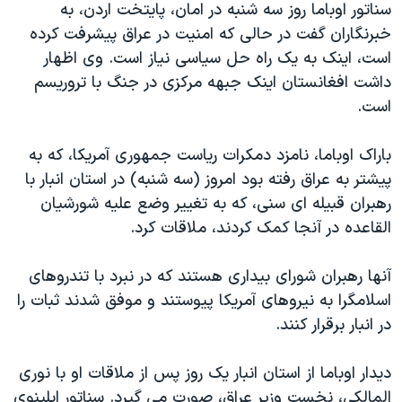
سناتور اوباما روز سه شنبه در امان، پایتخت اردن، به
دنبال کنید
مستندها
فرهنگ و زندگی
خبرنگاران گفت در حالی که امنیت در عراق پیشرفت کرده
حقوق شهروندی
انتخابات ریاست جمهوری آمریکا ۲۰۲۴
است، اینک به یک راه حل سیاسی نیاز است. وی اظهار
داشت افغانستان اینک جبهه مرکزی در جنگ با تروریسم
اقتصادی
حمله جمهوری اسلامی به اسرائیل
است.
رمز مهسا
علم و فناوری
زبانهای مختلف
اسرائیل در جنگ
ورزش زنان در ایران
باراک اوباما، نامزد دمکرات ریاست جمهوری آمریکا، که به
پیشتر به عراق رفته بود امروز (سه شنبه) در استان انبار با
گالری عکس
اعتراضات زن، زندگی، آزادی
رهبران قبیله ای سنی، که به تغییر وضع علیه شورشیان
آرشیو پخش زنده
مجموعه مستندهای دادخواهی
القاعده در آنجا کمک کردند، ملاقات کرد.
تریبونال مردمی آبان ۹۸
آنها رهبران شورای بیداری هستند که در نبرد با تندروهای
دادگاه حمید نوری
اسلامگرا به نیروهای آمریکا پیوستند و موفق شدند ثبات را
چهل سال گروگان‌گیری
در انبار برقرار کنند.
قانون شفافیت دارائی کادر رهبری ایران
دیدار اوباما از استان انبار یک روز پس از ملاقات او با نوری
اعتراضات مردمی آبان ۹۸
المالکی، نخست وزیر عراق، صورت می گیرد. سناتور ایلینوی