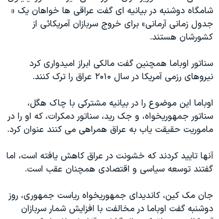
اسرائیل در جنگ
شامگاه دوشنبه در بیانیه ای گفت عراقی ها خواهان یک «
نرگس محمدی برنده جایزه نوبل صلح
جدول زمانی آرمانی» برای خروج سربازان آمریکائی از
کشورشان هستند.
همایش محافظه‌کاران آمریکا «سی‌پک»
صفحه‌های ویژه
سناتور اوباما همچنین گفت مالکی ابراز امیدواری کرد
سفر پرزیدنت ترامپ به چین
نیروهای رزمی آمریکا در سال ۲۰۱۰ عراق را ترک کنند.
اوباما این موضوع را در بیانیه مشترکی با چاک هگل،
سناتور جمهوریخواه، و جک رید، سناتور دمکرات، که او را در
ماموریت حقیقت یاب به عراق همراهی می کنند عنوان کرد.
آنها تایید کردند که خشونت در عراق کاهش یافته است، اما
گفتند توسعه سیاسی و اقتصادی همچنان عقب است.
جان مک کین، کاندیدای جمهوریخواه ریاست جمهوری، روز
دوشنبه گفت اوباما در مخالفت با افزایش شمار سربازان