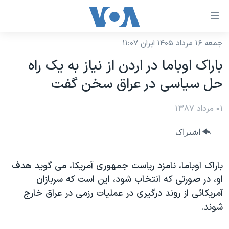
ینکهای
ابل
سترسی
جمعه ۱۶ مرداد ۱۴۰۵ ایران ۱۱:۰۷
خانه
هش
باراک اوباما در اردن از نیاز به یک راه
نسخه سبک وب‌سایت
ه
حل سیاسی در عراق سخن گفت
حتوای
موضوع ها
صلی
۰۱ مرداد ۱۳۸۷
برنامه های تلویزیونی
ایران
هش
جدول برنامه ها
ه
آمریکا
اشتراک
فحه
صفحه‌های ویژه
جهان
صلی
فرکانس‌های صدای آمریکا
باراک اوباما، نامزد ریاست جمهوری آمریکا، می گوید هدف
ورزشی
جام جهانی ۲۰۲۶
هش
او، در صورتی که انتخاب شود، این است که سربازان
پخش رادیویی
ه
گزیده‌ها
عملیات خشم حماسی
آمریکائی از روند درگیری در عملیات رزمی در عراق خارج
ستجو
۲۵۰سالگی آمریکا
ویژه برنامه‌ها
شوند.
یادگیری زبان انگلیسی
ویدیوها
بایگانی برنامه‌های تلویزیونی